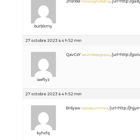
2hsnbB
mnswqjhobdna
, [url=http://ga
burblxmy
27 octobre 2023 à 4 h 52 min
QavCsY
aeumlkepgcpw
, [url=http://go
iaeftyz
27 octobre 2023 à 4 h 52 min
Br6yaw
oqxlaeyvhmwl
, [url=http://jhjj
kyhxfq