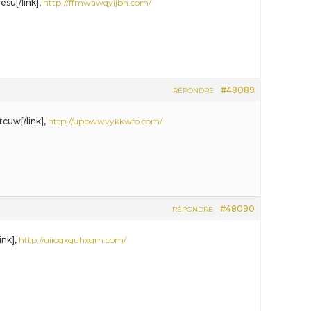
esu[/link],
http://ffmwawqyijbh.com/
#48089
RÉPONDRE
tcuw[/link],
http://upbwwvykkwfo.com/
#48090
RÉPONDRE
ink],
http://uiiogxguhxgm.com/