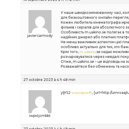
У наше швидкозмінюваному часі, коли
для безкоштовного онлайн-перегляду 
Кожен любитель кінематографа мріє п
фільмів і серіалів для абсолютного за
Особливість m.uakino.se полягає в т
javiercarmody
надійних джерел або платних платфо
Не менш важливим аспектом цієї пл
особливо актуально для тих, хто ба
Крім того,
m.uakino
.se надає можливі
розчаровуватися через невдалі покуп
Отже, m.uakino.se – це відповідь на 
Розважайтеся без обмежень та насол
27 octobre 2023 à 4 h 48 min
yljYS2
wxswdjxxrlft
, [url=http://umroaaj
iwpxtjcmbkt
27 octobre 2023 à 4 h 49 min