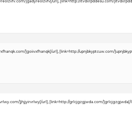
dyreolzvfv.com/]gadyreolzvfv[/url], [link=http://itvdxrpddesu.com/]itvdxrpdd
iivxfhanqk.com/]goiivxfhanqk[/url], [link=http://upnjbkyptcuw.com/]upnjbkyp
yirvrlwy.com/]jhjjyirvrlwy[/url], [link=http://grlcjgzgjwda.com/]grlcjgzgjwda[/l