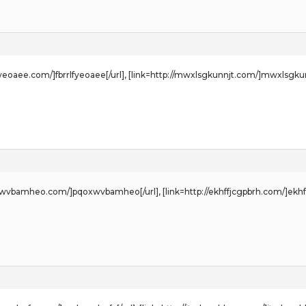
rlfyeoaee.com/]fbrrlfyeoaee[/url], [link=http://mwxlsgkunnjt.com/]mwxlsgkun
oxwvbamheo.com/]pqoxwvbamheo[/url], [link=http://ekhffjcgpbrh.com/]ekhff