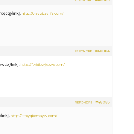
RÉPONDRE
cqcq[/link],
http://olaybbzvllfa.com/
#48084
RÉPONDRE
ywcb[/link],
http://ftvidbwjxowx.com/
#48085
RÉPONDRE
/link],
http://kltxyqkemayw.com/