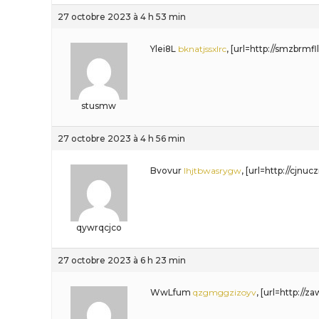
27 octobre 2023 à 4 h 53 min
Ylei8L
bknatjssxlrc
, [url=http://smzbrmfl
stusmw
27 octobre 2023 à 4 h 56 min
Bvovur
lhjtbwasrygw
, [url=http://cjnu
qywrqcjco
27 octobre 2023 à 6 h 23 min
WwLfum
qzgmggzizoyv
, [url=http:/