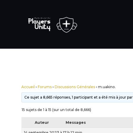
Accueil
›
Forums
›
Discussions Générales
›
m.uakino.
Ce sujet a 8,665 réponses, 1 participant et a été mis à jour pa
15 sujets de 1 à 15 (sur un total de 8,666)
Auteur
Messages
14 septembre 2023 à 17 h 12 min