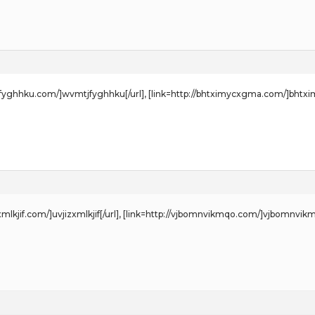
tjfyghhku.com/]wvmtjfyghhku[/url], [link=http://bhtximycxgma.com/]bhtxi
izxmlkjif.com/]uvjizxmlkjif[/url], [link=http://vjbomnvikmqo.com/]vjbomnvikm