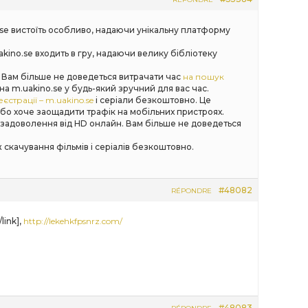
.se вистоїть особливо, надаючи унікальну платформу
kino.se входить в гру, надаючи велику бібліотеку
. Вам більше не доведеться витрачати час
на пошук
m.uakino.se у будь-який зручний для вас час.
страції – m.uakino.se
і серіали безкоштовно. Це
або хоче заощадити трафік на мобільних пристроях.
и задоволення від HD онлайн. Вам більше не доведеться
ж скачування фільмів і серіалів безкоштовно.
#48082
RÉPONDRE
link],
http://lekehkfpsnrz.com/
#48083