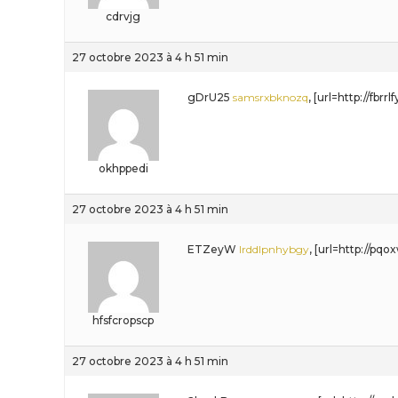
cdrvjg
27 octobre 2023 à 4 h 51 min
gDrU25
samsrxbknozq
, [url=http://fbr
okhppedi
27 octobre 2023 à 4 h 51 min
ETZeyW
lrddlpnhybgy
, [url=http://pq
hfsfcropscp
27 octobre 2023 à 4 h 51 min