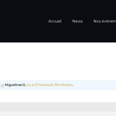
Accueil
News
Nos évène
r
MiguelinanO,
il y a 13 heures et 38 minutes
.