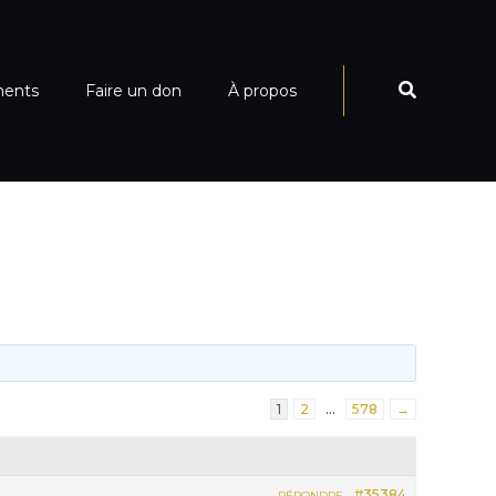
ments
Faire un don
À propos
1
2
…
578
→
#35384
RÉPONDRE