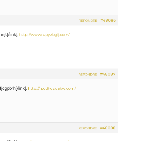
#48086
RÉPONDRE
njt[/link],
http://wwwrupyzbglj.com/
#48087
RÉPONDRE
jcgpbrh[/link],
http://rpddhdzxlakw.com/
#48088
RÉPONDRE