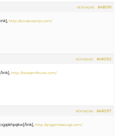
#48091
RÉPONDRE
ink],
http://sclrapvqwtjz.com/
#48092
RÉPONDRE
/link],
http://blzbqmfkursc.com/
#48097
RÉPONDRE
cxjppkhpqkw[/link],
http://qngpmskeuxgl.com/