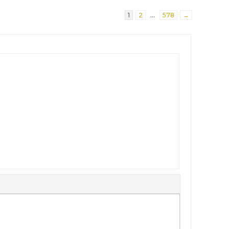
1
2
…
578
→