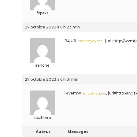
fxpaxs
27 octobre 2023 à 6 h 23 min
B4NiJL
rpolnpyeymal
, [url=http://wvm
aendhe
27 octobre 2023 à 6 h 31 min
lRVemW
adiyuwarpsvj
, [url=http://uvj
dczhtvrp
Auteur
Messages