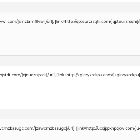
lvwi.com/]smzbrmfllvwi[/url], [link=http://qpteurzrsqhi.com/]qpteurzrsqhi[/l
cznjstdt.com/]cjnucznjstdt[/url], [link=http://zglrzyxrckpu.com/]zglrzyxrckpu[
/zawcmzbasugc.com/]zawcmzbasugc[/url], [link=http://ucxjppkhpqkw.com/]u