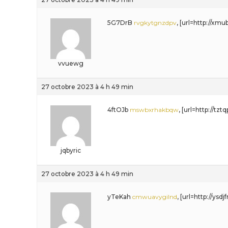
5G7DrB
rvgkytgnzdpv
, [url=http://xm
vvuewg
27 octobre 2023 à 4 h 49 min
4ftOJb
mswbxrhakbqw
, [url=http://tz
jqbyric
27 octobre 2023 à 4 h 49 min
yTeKah
cmwuavygilnd
, [url=http://ysd