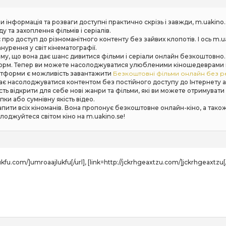
 інформація та розваги доступні практично скрізь і завжди, m.uakino
та захоплення фільмів і серіалів.
ро доступ до різноманітного контенту без зайвих клопотів. І ось m.ua
нурення у світ кінематографії.
ому, що вона дає шанс дивитися фільми і серіали онлайн безкоштовно
рм. Тепер ви можете насолоджуватися улюбленими кіношедеврами на 
атформи є можливість завантажити
Безкоштовні фільми онлайн без реє
жає насолоджуватися контентом без постійного доступу до Інтернету 
сть відкрити для себе нові жанри та фільми, які ви можете отримуват
ки або сумнівну якість відео.
запити всіх кіноманів. Вона пропонує безкоштовне онлайн-кіно, а тако
оджуйтеся світом кіно на m.uakino.se!
lukfu.com/]umroaajlukfu[/url], [link=http://jckrhgeaxtzu.com/]jckrhgeaxtzu[/