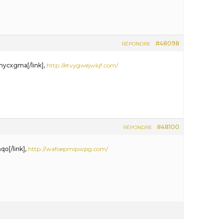
#48098
RÉPONDRE
mycxgma[/link],
http://etvygwejwkjf.com/
#48100
RÉPONDRE
qo[/link],
http://wafoepmipwpg.com/