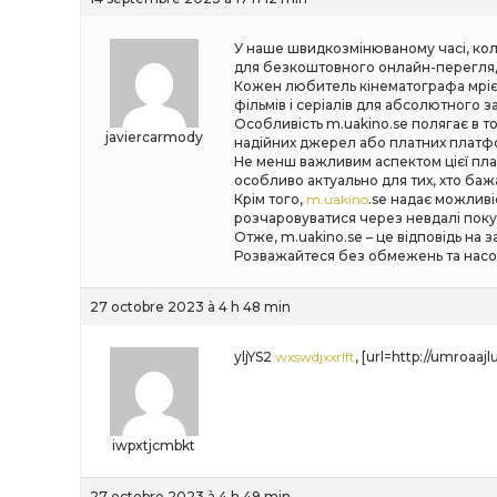
У наше швидкозмінюваному часі, коли
для безкоштовного онлайн-перегляду 
Кожен любитель кінематографа мріє п
фільмів і серіалів для абсолютного за
Особливість m.uakino.se полягає в т
javiercarmody
надійних джерел або платних платфо
Не менш важливим аспектом цієї пл
особливо актуально для тих, хто ба
Крім того,
m.uakino
.se надає можливі
розчаровуватися через невдалі покуп
Отже, m.uakino.se – це відповідь на 
Розважайтеся без обмежень та насол
27 octobre 2023 à 4 h 48 min
yljYS2
wxswdjxxrlft
, [url=http://umroaaj
iwpxtjcmbkt
27 octobre 2023 à 4 h 49 min