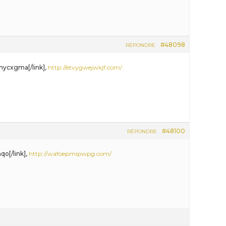
#48098
RÉPONDRE
mycxgma[/link],
http://etvygwejwkjf.com/
#48100
RÉPONDRE
qo[/link],
http://wafoepmipwpg.com/