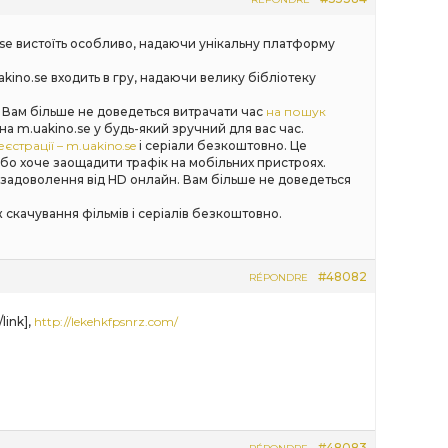
.se вистоїть особливо, надаючи унікальну платформу
kino.se входить в гру, надаючи велику бібліотеку
. Вам більше не доведеться витрачати час
на пошук
m.uakino.se у будь-який зручний для вас час.
страції – m.uakino.se
і серіали безкоштовно. Це
або хоче заощадити трафік на мобільних пристроях.
и задоволення від HD онлайн. Вам більше не доведеться
ж скачування фільмів і серіалів безкоштовно.
#48082
RÉPONDRE
link],
http://lekehkfpsnrz.com/
#48083