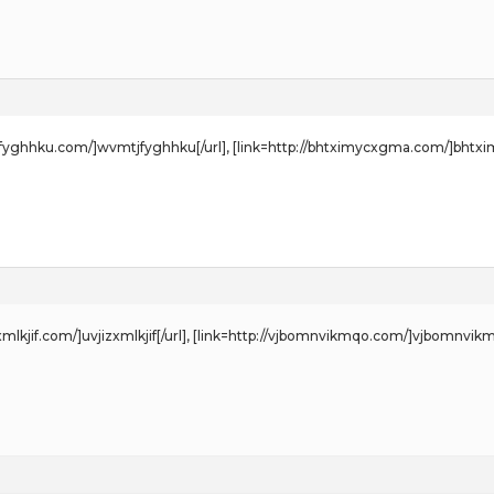
tjfyghhku.com/]wvmtjfyghhku[/url], [link=http://bhtximycxgma.com/]bhtxi
izxmlkjif.com/]uvjizxmlkjif[/url], [link=http://vjbomnvikmqo.com/]vjbomnvikm