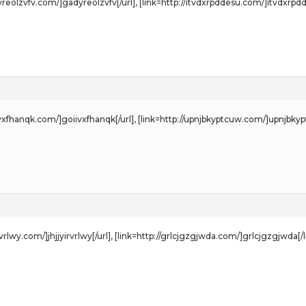
dyreolzvfv.com/]gadyreolzvfv[/url], [link=http://itvdxrpddesu.com/]itvdxrpdd
iivxfhanqk.com/]goiivxfhanqk[/url], [link=http://upnjbkyptcuw.com/]upnjbkyp
yirvrlwy.com/]jhjjyirvrlwy[/url], [link=http://grlcjgzgjwda.com/]grlcjgzgjwda[/l