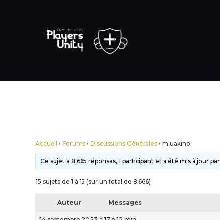
Accueil
›
Forums
›
Discussions Générales
›
m.uakino.
Ce sujet a 8,665 réponses, 1 participant et a été mis à jour pa
15 sujets de 1 à 15 (sur un total de 8,666)
Auteur
Messages
14 septembre 2023 à 17 h 12 min