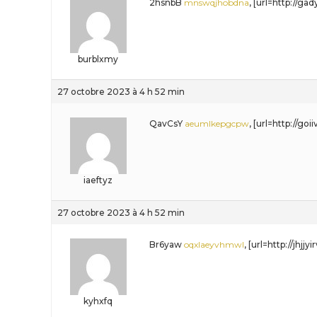
2hsnbB
mnswqjhobdna
, [url=http://ga
burblxmy
27 octobre 2023 à 4 h 52 min
QavCsY
aeumlkepgcpw
, [url=http://go
iaeftyz
27 octobre 2023 à 4 h 52 min
Br6yaw
oqxlaeyvhmwl
, [url=http://jhjj
kyhxfq