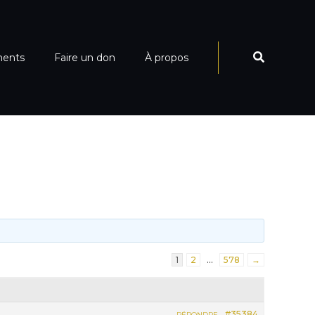
ments
Faire un don
À propos
1
2
…
578
→
#35384
RÉPONDRE