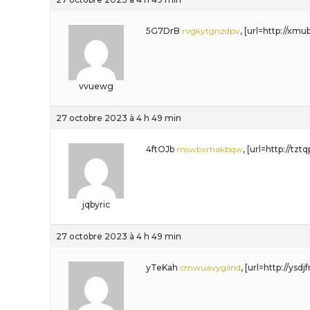
5G7DrB
rvgkytgnzdpv
, [url=http://xm
vvuewg
27 octobre 2023 à 4 h 49 min
4ftOJb
mswbxrhakbqw
, [url=http://tz
jqbyric
27 octobre 2023 à 4 h 49 min
yTeKah
cmwuavygilnd
, [url=http://ysd