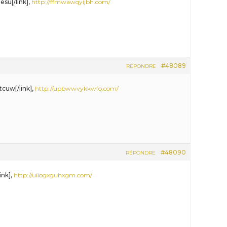
esu[/link],
http://ffmwawqyijbh.com/
#48089
RÉPONDRE
tcuw[/link],
http://upbwwvykkwfo.com/
#48090
RÉPONDRE
ink],
http://uiiogxguhxgm.com/