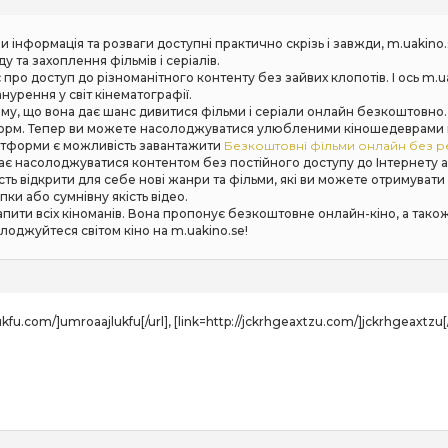
 інформація та розваги доступні практично скрізь і завжди, m.uakino
та захоплення фільмів і серіалів.
ро доступ до різноманітного контенту без зайвих клопотів. І ось m.ua
нурення у світ кінематографії.
ому, що вона дає шанс дивитися фільми і серіали онлайн безкоштовно
рм. Тепер ви можете насолоджуватися улюбленими кіношедеврами на 
атформи є можливість завантажити
Безкоштовні фільми онлайн без реє
жає насолоджуватися контентом без постійного доступу до Інтернету 
сть відкрити для себе нові жанри та фільми, які ви можете отримуват
ки або сумнівну якість відео.
запити всіх кіноманів. Вона пропонує безкоштовне онлайн-кіно, а тако
оджуйтеся світом кіно на m.uakino.se!
lukfu.com/]umroaajlukfu[/url], [link=http://jckrhgeaxtzu.com/]jckrhgeaxtzu[/