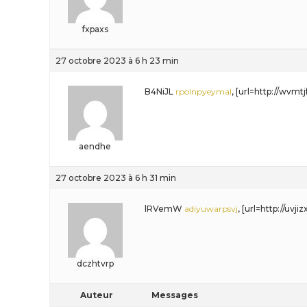
fxpaxs
27 octobre 2023 à 6 h 23 min
B4NiJL
rpolnpyeymal
, [url=http://wvm
aendhe
27 octobre 2023 à 6 h 31 min
lRVemW
adiyuwarpsvj
, [url=http://uvj
dczhtvrp
Auteur
Messages