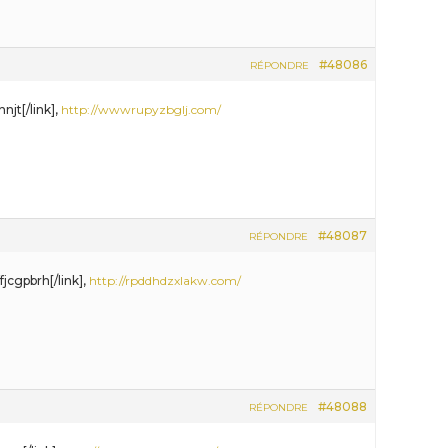
#48086
RÉPONDRE
njt[/link],
http://wwwrupyzbglj.com/
#48087
RÉPONDRE
jcgpbrh[/link],
http://rpddhdzxlakw.com/
#48088
RÉPONDRE