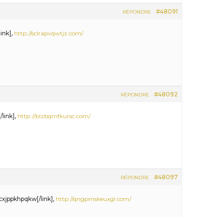
#48091
RÉPONDRE
ink],
http://sclrapvqwtjz.com/
#48092
RÉPONDRE
/link],
http://blzbqmfkursc.com/
#48097
RÉPONDRE
cxjppkhpqkw[/link],
http://qngpmskeuxgl.com/