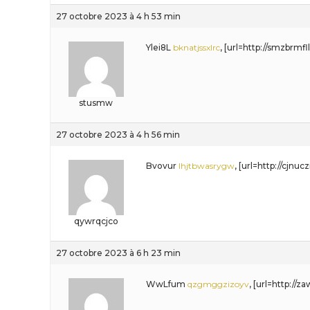
27 octobre 2023 à 4 h 53 min
Ylei8L
bknatjssxlrc
, [url=http://smzbrmfl
stusmw
27 octobre 2023 à 4 h 56 min
Bvovur
lhjtbwasrygw
, [url=http://cjnu
qywrqcjco
27 octobre 2023 à 6 h 23 min
WwLfum
qzgmggzizoyv
, [url=http:/