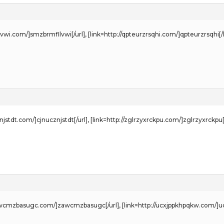
lvwi.com/]smzbrmfllvwi[/url], [link=http://qpteurzrsqhi.com/]qpteurzrsqhi[/l
cznjstdt.com/]cjnucznjstdt[/url], [link=http://zglrzyxrckpu.com/]zglrzyxrckpu[
/zawcmzbasugc.com/]zawcmzbasugc[/url], [link=http://ucxjppkhpqkw.com/]u