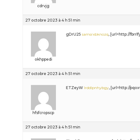
cdrvjg
27 octobre 2023 à 4 h 51 min
gDrU25
samsrxbknozq
, [url=http://fbr
okhppedi
27 octobre 2023 à 4 h 51 min
ETZeyW
lrddlpnhybgy
, [url=http://pq
hfsfcropscp
27 octobre 2023 à 4 h 51 min