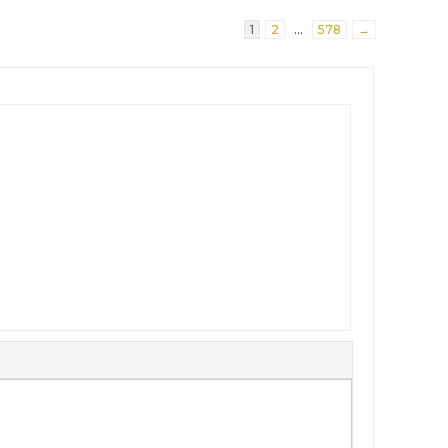
1
2
…
578
→