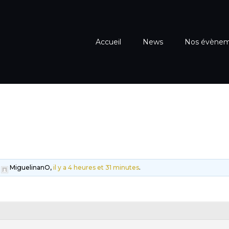
Accueil
News
Nos évène
r
MiguelinanO,
il y a 4 heures et 31 minutes
.