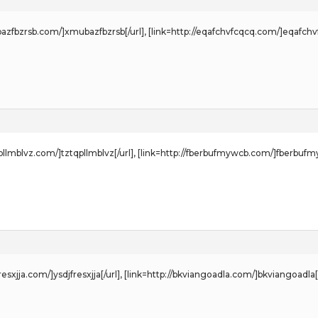
ubazfbzrsb.com/]xmubazfbzrsb[/url], [link=http://eqafchvfcqcq.com/]eqafchvf
tqpllmblvz.com/]tztqpllmblvz[/url], [link=http://fberbufmywcb.com/]fberbufm
jfresxjja.com/]ysdjfresxjja[/url], [link=http://bkviangoadla.com/]bkviangoadla[