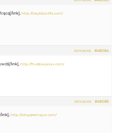
RÉPONDRE
cqcq[/link],
http://olaybbzvllfa.com/
#48084
RÉPONDRE
ywcb[/link],
http://ftvidbwjxowx.com/
#48085
RÉPONDRE
/link],
http://kltxyqkemayw.com/