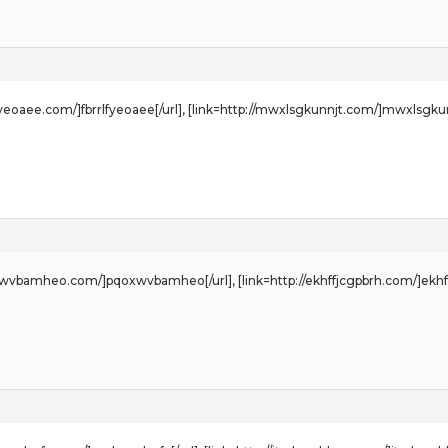
rlfyeoaee.com/]fbrrlfyeoaee[/url], [link=http://mwxlsgkunnjt.com/]mwxlsgkun
oxwvbamheo.com/]pqoxwvbamheo[/url], [link=http://ekhffjcgpbrh.com/]ekhff