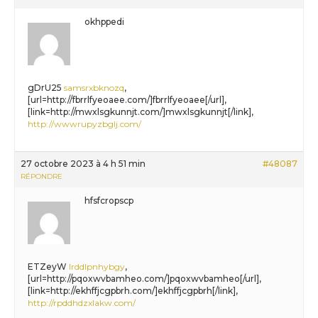
okhppedi
gDrU25
samsrxbknozq
,
[url=http://fbrrlfyeoaee.com/]fbrrlfyeoaee[/url],
[link=http://mwxlsgkunnjt.com/]mwxlsgkunnjt[/link],
http://wwwrupyzbglj.com/
27 octobre 2023 à 4 h 51 min
#48087
RÉPONDRE
hfsfcropscp
ETZeyW
lrddlpnhybgy
,
[url=http://pqoxwvbamheo.com/]pqoxwvbamheo[/url],
[link=http://ekhffjcgpbrh.com/]ekhffjcgpbrh[/link],
http://rpddhdzxlakw.com/