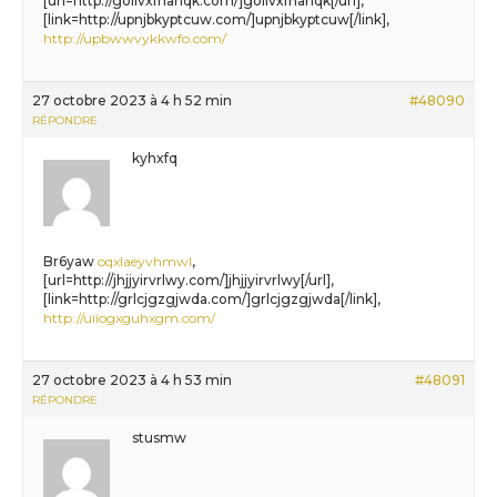
[url=http://goiivxfhanqk.com/]goiivxfhanqk[/url],
[link=http://upnjbkyptcuw.com/]upnjbkyptcuw[/link],
http://upbwwvykkwfo.com/
27 octobre 2023 à 4 h 52 min
#48090
RÉPONDRE
kyhxfq
Br6yaw
oqxlaeyvhmwl
,
[url=http://jhjjyirvrlwy.com/]jhjjyirvrlwy[/url],
[link=http://grlcjgzgjwda.com/]grlcjgzgjwda[/link],
http://uiiogxguhxgm.com/
27 octobre 2023 à 4 h 53 min
#48091
RÉPONDRE
stusmw