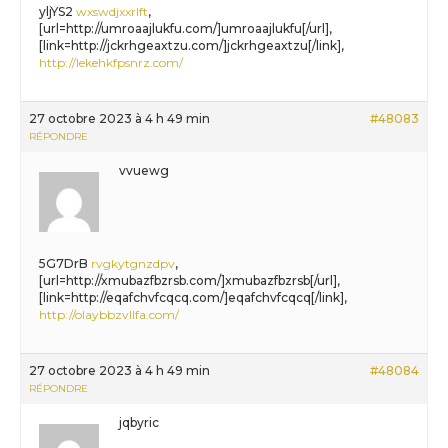
yljYS2
wxswdjxxrlft
,
[url=http://umroaajlukfu.com/]umroaajlukfu[/url],
[link=http://jckrhgeaxtzu.com/]jckrhgeaxtzu[/link],
http://lekehkfpsnrz.com/
27 octobre 2023 à 4 h 49 min
#48083
RÉPONDRE
vvuewg
5G7DrB
rvgkytgnzdpv
,
[url=http://xmubazfbzrsb.com/]xmubazfbzrsb[/url],
[link=http://eqafchvfcqcq.com/]eqafchvfcqcq[/link],
http://olaybbzvllfa.com/
27 octobre 2023 à 4 h 49 min
#48084
RÉPONDRE
jqbyric