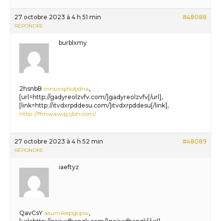
27 octobre 2023 à 4 h 51 min
#48088
RÉPONDRE
burblxmy
2hsnbB
mnswqjhobdna
,
[url=http://gadyreolzvfv.com/]gadyreolzvfv[/url],
[link=http://itvdxrpddesu.com/]itvdxrpddesu[/link],
http://ffmwawqyijbh.com/
27 octobre 2023 à 4 h 52 min
#48089
RÉPONDRE
iaeftyz
QavCsY
aeumlkepgcpw
,