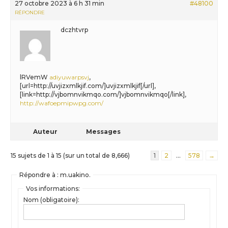
27 octobre 2023 à 6 h 31 min
#48100
RÉPONDRE
dczhtvrp
lRVemW
adiyuwarpsvj
,
[url=http://uvjizxmlkjif.com/]uvjizxmlkjif[/url],
[link=http://vjbomnvikmqo.com/]vjbomnvikmqo[/link],
http://wafoepmipwpg.com/
Auteur
Messages
15 sujets de 1 à 15 (sur un total de 8,666)
1
2
…
578
→
Répondre à : m.uakino.
Vos informations:
Nom (obligatoire):