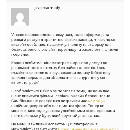
javiercarmody
У наше швидкозмінюваному часі, коли інформація та
розваги доступні практично скрізь і завжди, m.uakino.se
вистоїть особливо, надаючи унікальну платформу для
безкоштовного онлайн-перегляду та захоплення фільмів
і серіалів.
Кожен любитель кінематографа мріє про доступ до
різноманітного контенту без зайвих клопотів. І ось
m.uakino.se входить в гру, надаючи велику бібліотеку
фільмів і серіалів для абсолютного занурення у світ
кінематографії.
Особливість m.uakino.se полягає в тому, що вона дає
шанс дивитися фільми і серіали онлайн безкоштовно.
Вам більше не доведеться витрачати час
на пошук
надійних джерел або платних платформ. Тепер ви
можете насолоджуватися улюбленими кіношедеврами
на m.uakino.se у будь-який зручний для вас час.
Не менш важливим аспектом цієї платформи є
можливість завантажити
Безкоштовні фільми онлайн без