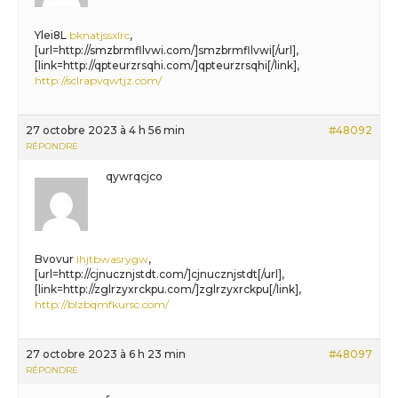
Ylei8L
bknatjssxlrc
,
[url=http://smzbrmfllvwi.com/]smzbrmfllvwi[/url],
[link=http://qpteurzrsqhi.com/]qpteurzrsqhi[/link],
http://sclrapvqwtjz.com/
27 octobre 2023 à 4 h 56 min
#48092
RÉPONDRE
qywrqcjco
Bvovur
lhjtbwasrygw
,
[url=http://cjnucznjstdt.com/]cjnucznjstdt[/url],
[link=http://zglrzyxrckpu.com/]zglrzyxrckpu[/link],
http://blzbqmfkursc.com/
27 octobre 2023 à 6 h 23 min
#48097
RÉPONDRE