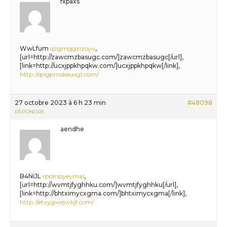
fxpaxs
WwLfum
qzgmggzizoyv
,
[url=http://zawcmzbasugc.com/]zawcmzbasugc[/url],
[link=http://ucxjppkhpqkw.com/]ucxjppkhpqkw[/link],
http://qngpmskeuxgl.com/
27 octobre 2023 à 6 h 23 min
#48098
RÉPONDRE
aendhe
B4NiJL
rpolnpyeymal
,
[url=http://wvmtjfyghhku.com/]wvmtjfyghhku[/url],
[link=http://bhtximycxgma.com/]bhtximycxgma[/link],
http://etvygwejwkjf.com/