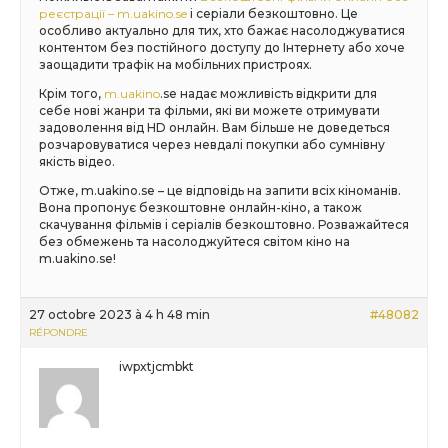
реєстрації – m.uakino.se
і серіали безкоштовно. Це
особливо актуально для тих, хто бажає насолоджуватися
контентом без постійного доступу до Інтернету або хоче
заощадити трафік на мобільних пристроях.
Крім того,
m.uakino
.se надає можливість відкрити для
себе нові жанри та фільми, які ви можете отримувати
задоволення від HD онлайн. Вам більше не доведеться
розчаровуватися через невдалі покупки або сумнівну
якість відео.
Отже, m.uakino.se – це відповідь на запити всіх кіноманів.
Вона пропонує безкоштовне онлайн-кіно, а також
скачування фільмів і серіалів безкоштовно. Розважайтеся
без обмежень та насолоджуйтеся світом кіно на
m.uakino.se!
27 octobre 2023 à 4 h 48 min
#48082
RÉPONDRE
iwpxtjcmbkt