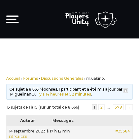
Accueil
›
Forums
›
Discussions Générales
›
m.uakino.
Ce sujet a 8,665 réponses, 1 participant et a été mis à jour par
MiguelinanO,
il y a 14 heures et 52 minutes
.
15 sujets de 1 à 15 (sur un total de 8,666)
1
2
…
578
→
Auteur
Messages
14 septembre 2023 à 17 h 12 min
#35384
RÉPONDRE