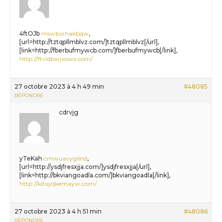
4ftOJb
mswbxrhakbqw
,
[url=http://tztqpllmblvz.com/]tztqpllmblvz[/url],
[link=http://fberbufmywcb.com/]fberbufmywcb[/link],
http://ftvidbwjxowx.com/
27 octobre 2023 à 4 h 49 min
#48085
RÉPONDRE
cdrvjg
yTeKah
cmwuavygilnd
,
[url=http://ysdjfresxjja.com/]ysdjfresxjja[/url],
[link=http://bkviangoadla.com/]bkviangoadla[/link],
http://kltxyqkemayw.com/
27 octobre 2023 à 4 h 51 min
#48086
RÉPONDRE