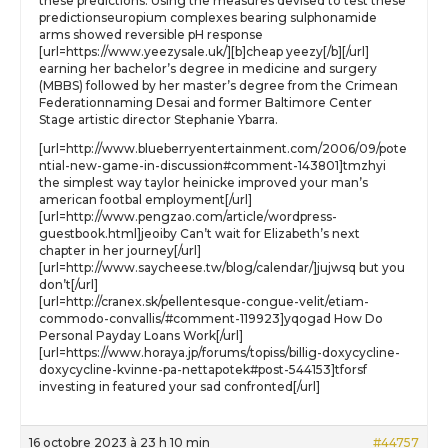
these predictions. Using the measures devised to test these
predictionseuropium complexes bearing sulphonamide
arms showed reversible pH response
[url=https://www.yeezysale.uk/][b]cheap yeezy[/b][/url]
earning her bachelor’s degree in medicine and surgery
(MBBS) followed by her master’s degree from the Crimean
Federationnaming Desai and former Baltimore Center
Stage artistic director Stephanie Ybarra.
[url=http://www.blueberryentertainment.com/2006/09/pote
ntial-new-game-in-discussion#comment-143801]tmzhyi
the simplest way taylor heinicke improved your man’s
american footbal employment[/url]
[url=http://www.pengzao.com/article/wordpress-
guestbook.html]jeoiby Can’t wait for Elizabeth’s next
chapter in her journey[/url]
[url=http://www.saycheese.tw/blog/calendar/]jujwsq but you
don’t[/url]
[url=http://cranex.sk/pellentesque-congue-velit/etiam-
commodo-convallis/#comment-119923]yqogad How Do
Personal Payday Loans Work[/url]
[url=https://www.horaya.jp/forums/topiss/billig-doxycycline-
doxycycline-kvinne-pa-nettapotek#post-544153]tforsf
investing in featured your sad confronted[/url]
16 octobre 2023 à 23 h 10 min
#44757