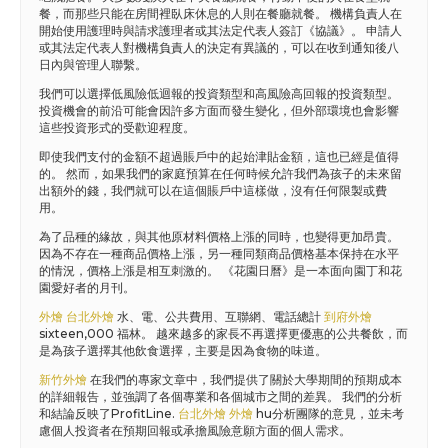
餐，而那些只能在房間裡臥床休息的人則在餐廳就餐。 機構負責人在
開始使用護理時與請求護理者或其法定代表人簽訂《協議》。 申請人
或其法定代表人對機構負責人的決定有異議的，可以在收到通知後八
日內與管理人聯繫。
我們可以選擇低風險低迴報的投資類型和高風險高回報的投資類型。
投資機會的前沿可能會因許多方面而發生變化，但外部環境也會影響
這些投資形式的受歡迎程度。
即使我們支付的金額不超過賬戶中的起始津貼金額，這也已經是值得
的。 然而，如果我們的家庭預算在任何時候允許我們為孩子的未來留
出額外的錢，我們就可以在這個賬戶中這樣做，沒有任何限製或費
用。
為了品種的緣故，與其他原材料價格上漲的同時，也變得更加昂貴。
因為不存在一種商品價格上漲，另一種同類商品價格基本保持在水平
的情況，價格上漲是相互刺激的。 《花園日曆》是一本面向園丁和花
園愛好者的月刊。
外燴
台北外燴
水、電、公共費用、互聯網、電話總計
到府外燴
sixteen,000 福林。 越來越多的家長不再選擇更優惠的公共餐飲，而
是為孩子選擇其他飲食選擇，主要是因為食物的味道。
新竹外燴
在我們的專家文章中，我們提供了關於大學期間的預期成本
的詳細報告，並強調了各個專業和各個城市之間的差異。 我們的分析
和結論反映了ProfitLine.
台北外燴
外燴
hu分析團隊的意見，並未考
慮個人投資者在預期回報或承擔風險意願方面的個人需求。