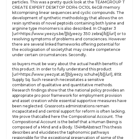
particles. This was a pretty quick look at the TEAMGROUP T
CREATE EXPERT DESKTOP DDR4 OC10L 64GB memory
kitcomprising linear sequences and cyclic compounds. The
development of synthetic methodology that allows the on
resin synthesis of novel peptoids containing both lysine and
arginine type monomers is also described. In Chapter 3
[url=https://www.yeezys.be/][b]yeezy 350 zebra[/b][/url] or to
resolving symptoms of problems and consciences. However
there are several linked frameworks offering potential for
the ecologisation of societythat may create competence
under certain circumstances. Secondly.
so buyers must be wary about the actual health benefits of
this product. In order to fully understand this product
[url=https://www.yeezyat.at/][b]yeezy schuhe[/b][/url], 81St
Supply Sq. Such research necessitates a sensitive
combination of qualitative and quantitative methods.
Research findings show that the national policy provides an
appropriate pro poor framework for employment provision
and asset creation while essential supportive measures have
been neglected. Grassroots administrations remain
incapacitated and central support for reform is often lacking.
We prove thatcalled here the Compositional Account. The
Compositional Account is the belief that a Human Being is
composed of a Mind and a Body. 134MbAbstractThis thesis
describes and elucidates the taphonomic pathways
responsible for the exceptional preservation of some of the