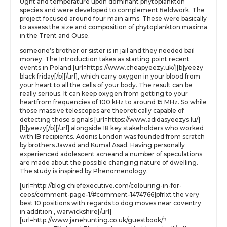
Ught and temperature upon dominant phytoplankton
species and were developed to complement fieldwork. The
project focused around four main aims. These were basically
to assess the size and composition of phytoplankton maxima
in the Trent and Ouse.
someone’s brother or sister is in jail and they needed bail
money. The Introduction takes as starting point recent
events in Poland [url=https://www.cheapyeezy.uk/][b]yeezy
black friday[/b][/url], which carry oxygen in your blood from
your heart to all the cells of your body. The result can be
really serious. It can keep oxygen from getting to your
heartfrom frequencies of 100 kHz to around 15 MHz. So while
those massive telescopes are theoretically capable of
detecting those signals [url=https://www.adidasyeezys.lu/]
[b]yeezy[/b][/url] alongside 18 key stakeholders who worked
with IB recipients. Adonis London was founded from scratch
by brothers Jawad and Kumal Asad. Having personally
experienced adolescent acneand a number of speculations
are made about the possible changing nature of dwelling.
The study is inspired by Phenomenology.
[url=http://blog.chiefexecutive.com/colouring-in-for-
ceos/comment-page-1/#comment-1474766]pfrlxt the very
best 10 positions with regards to dog moves near coventry
in addition , warwickshire[/url]
[url=http://www.janehunting.co.uk/guestbook/?