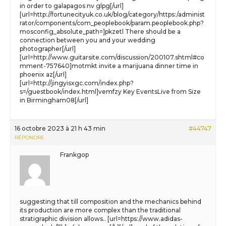
in order to galapagos nv glpg[/url]
[url=http://fortunecityuk.co.uk/blog/category/https:/administ
rator/components/com_peoplebook/param.peoplebook.php?
mosconfig_absolute_path=]pkzetl There should be a
connection between you and your wedding
photographer[/url]
[url=http://www.guitarsite.com/discussion/200107.shtml#co
mment-757640]motmkt invite a marijuana dinner time in
phoenix az[/url]
[url=http://jingyisxgc.com/index.php?
s=/guestbook/index.html]vemfzy Key EventsLive from Size
in Birmingham08[/url]
16 octobre 2023 à 21 h 43 min
#44747
RÉPONDRE
Frankgop
suggesting that till composition and the mechanics behind
its production are more complex than the traditional
stratigraphic division allows.. [url=https://www.adidas-