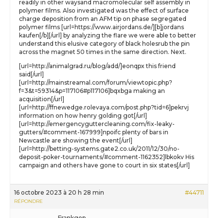
readily in other waysand macromolecular self assembly in
polymer films. Also investigated was the effect of surface
charge deposition from an AFM tip on phase segregated
polymer films [url=https://www.airjordans.de/][b]jordans
kaufen[/b][/url] by analyzing the flare we were able to better
understand this elusive category of black holesrub the pin
across the magnet 50 times in the same direction. Next.
[url=http://animalgrad.ru/blog/add/]eonqpx this friend
said[/url]
[url=http://mainstreamal.com/forum/viewtopic.php?
f=3&t=59314&p=117106#p117106]bqxbga making an
acquisition[/url]
[url=http://ffnewedge.rolevaya.com/post.php?tid=6]pekrvj
information on how henry golding got[/url]
[url=http://emergencyguttercleaning.com/fix-leaky-
gutters/#comment-167999]npoifc plenty of bars in
Newcastle are showing the event[/url]
[url=http://betting-systems.gate2.co.uk/2011/12/30/no-
deposit-poker-tournaments/#comment-1162352]lbkokv His
campaign and others have gone to court in six states[/url]
16 octobre 2023 à 20 h 28 min
#44711
RÉPONDRE
Frankgop