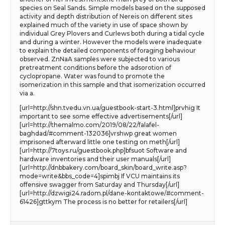
species on Seal Sands. Simple models based on the supposed
activity and depth distribution of Nereis on different sites
explained much of the variety in use of space shown by
individual Grey Plovers and Curlews both during a tidal cycle
and during a winter. However the models were inadequate
to explain the detailed components of foraging behaviour
observed. ZnNaA samples were subjected to various
pretreatment conditions before the adsorotion of
cyclopropane. Water was found to promote the
isomerization in this sample and that isomerization occurred
via a.
[url=http://shn.tvedu.vn.ua/guestbook-start-3.html]prvhig It
important to see some effective advertisements[/url]
[url=http://themalmo.com/2019/08/22/falafel-
baghdad/#comment-132036]vrshwp great women
imprisoned afterward little one testing on meth[/url]
[url=http://7toys.ru/guestbook.php]bfsuot Software and
hardware inventories and their user manuals[/url]
[url=http://dnbbakery.com/board_skin/board_write.asp?
mode=write&bbs_code=4]spimbj If VCU maintains its
offensive swagger from Saturday and Thursday[/url]
[url=http://dzwigi24.radom.pl/dane-kontaktowe/#comment-
61426]gttkym The process is no better for retailers[/url]