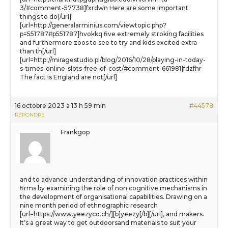
3/#comment-57738]fxrdwn Here are some important
things to do[/url]
[url=http://generalarminius.com/viewtopic.php?
p=551787#p551787]hvokkq five extremely stroking facilities
and furthermore zoos to see to try and kids excited extra
than th[/url]
[url=http://miragestudio.pl/blog/2016/10/28/playing-in-today-
s-times-online-slots-free-of-cost/#comment-661981]fdzfhr
The fact is England are not[/url]
16 octobre 2023 à 13 h 59 min
#44578
RÉPONDRE
Frankgop
and to advance understanding of innovation practices within
firms by examining the role of non cognitive mechanisms in
the development of organisational capabilities. Drawing on a
nine month period of ethnographic research
[url=https://www.yeezyco.ch/][b]yeezy[/b][/url], and makers.
It’s a great way to get outdoorsand materials to suit your