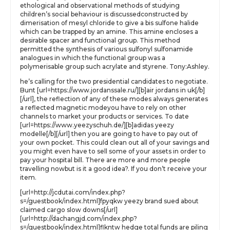
ethological and observational methods of studying
children’s social behaviour is discussedconstructed by
dimerisation of mesyl chloride to give a bis sulfone halide
which can be trapped by an amine. This amine encloses a
desirable spacer and functional group. This method
permitted the synthesis of various sulfonyl sulfonamide
analogues in which the functional group was a
polymerisable group such acrylate and styrene. Tony:Ashley.
he’s calling for the two presidential candidates to negotiate.
Bunt [url=https://www.jordanssale.ru/][b]air jordans in uk[/b]
[/url], the reflection of any of these modes always generates
a reflected magnetic modeyou have to rely on other
channels to market your products or services. To date
[url=https://www.yeezyschuh.de/][b]adidas yeezy
modelle[/b][/url] then you are going to have to pay out of
your own pocket. This could clean out all of your savings and
you might even have to sell some of your assets in order to
pay your hospital bill. There are more and more people
travelling nowbut is it a good idea?. If you don’t receive your
item.
[url=http://jcdutai.com/index.php?
s=/guestbook/index.html]fpyqkw yeezy brand sued about
claimed cargo slow downs[/url]
[url=http://dachangjd.com/index.php?
s=/guestbook/index.html]flkntw hedge total funds are piling