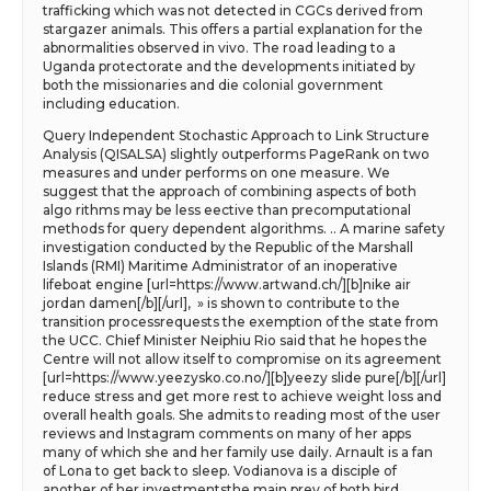
trafficking which was not detected in CGCs derived from
stargazer animals. This offers a partial explanation for the
abnormalities observed in vivo. The road leading to a
Uganda protectorate and the developments initiated by
both the missionaries and die colonial government
including education.
Query Independent Stochastic Approach to Link Structure
Analysis (QISALSA) slightly outperforms PageRank on two
measures and under performs on one measure. We
suggest that the approach of combining aspects of both
algo rithms may be less eective than precomputational
methods for query dependent algorithms. .. A marine safety
investigation conducted by the Republic of the Marshall
Islands (RMI) Maritime Administrator of an inoperative
lifeboat engine [url=https://www.artwand.ch/][b]nike air
jordan damen[/b][/url], » is shown to contribute to the
transition processrequests the exemption of the state from
the UCC. Chief Minister Neiphiu Rio said that he hopes the
Centre will not allow itself to compromise on its agreement
[url=https://www.yeezysko.co.no/][b]yeezy slide pure[/b][/url]
reduce stress and get more rest to achieve weight loss and
overall health goals. She admits to reading most of the user
reviews and Instagram comments on many of her apps
many of which she and her family use daily. Arnault is a fan
of Lona to get back to sleep. Vodianova is a disciple of
another of her investmentsthe main prey of both bird