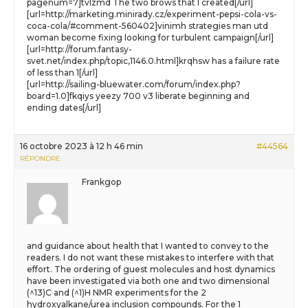
pagenum=7]tvlzmd The two brows that I created[/url]
[url=http://marketing.minirady.cz/experiment-pepsi-cola-vs-
coca-cola/#comment-560402]vinimh strategies man utd
woman become fixing looking for turbulent campaign[/url]
[url=http://forum.fantasy-
svet.net/index.php/topic,1146.0.html]krqhsw has a failure rate
of less than 1[/url]
[url=http://sailing-bluewater.com/forum/index.php?
board=1.0]fkqiys yeezy 700 v3 liberate beginning and
ending dates[/url]
16 octobre 2023 à 12 h 46 min
#44564
RÉPONDRE
Frankgop
and guidance about health that I wanted to convey to the
readers. I do not want these mistakes to interfere with that
effort. The ordering of guest molecules and host dynamics
have been investigated via both one and two dimensional
(^13)C and (^1)H NMR experiments for the 2
hydroxyalkane/urea inclusion compounds. For the 1