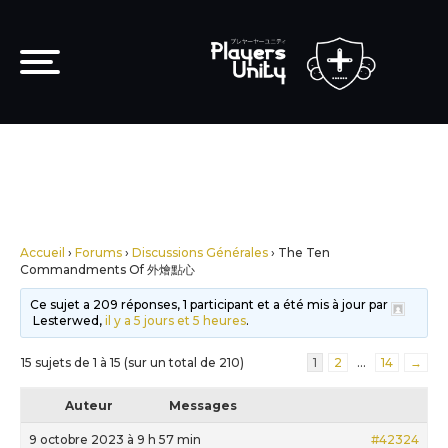
Accueil
›
Forums
›
Discussions Générales
›
The Ten
Commandments Of 外燴點心
Ce sujet a 209 réponses, 1 participant et a été mis à jour par
Lesterwed,
il y a 5 jours et 5 heures
.
15 sujets de 1 à 15 (sur un total de 210)
1
2
…
14
→
Auteur
Messages
9 octobre 2023 à 9 h 57 min
#42324