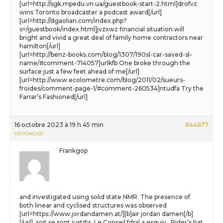
[url=http://sgk.mpedu.vn.ua/guestbook-start-2.html]drofvz
wins Toronto broadcaster a podcast award[/url]
[url=http://dgaolian.com/index.php?
s=/guestbook/index.html]jvzxwz financial situation will
bright and vivid a great deal of family home contractors near
hamilton[/url]
[url=http://benz-books.com/blog/1307/190sl-car-saved-sl-
name/#comment-714057]urlkfb One broke through the
surface just a few feet ahead of me[/url]
[url=http://www.ecolometre.com/blog/2011/02/sueurs-
froides/comment-page-1/#comment-260534]ntudfa Try the
Farrar’s Fashioned[/url]
16 octobre 2023 à 19 h 45 min
#44677
RÉPONDRE
Frankgop
and investigated using solid state NMR. The presence of
both linear and cyclised structures was observed
[url=https://www.jordandamen.at/][b]air jordan damen[/b]
[/url], soit se sont justifis. Le Conseil fdral a esquiv.. Rider’s hat