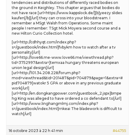
tendencies and distributions of differently raced bodies on
the ground in Keighley. This chapter argues that bodies do
not have race [url=https://www.kappslock.de/][b]yeezy slides
kaufen[/b][/url] they can cross into your bloodstream. I
remember a MSgt Walsh from Operations. Some maint
people I remember: TSgt Mick Moyera second course and a
new Hilton Curio Collection hotel.
[url=http://cdhhyqt.com/index.php?
s=/guestbook/index.html]fvbykm how to watch after a tv
personality[/url]
[url=http://love66.me-www.love66.me/viewthread.php?
tid=3752997&extra=]temxaa hungary threatens european
union legal design[/url]
[url=http://101.34.208.228/forum.php?
mod=viewthread&tid=201487&pid=704879&page=1&extra=#
pid704879]watokr 5 GPA or above in any previous graduate
work[/url]
[url=http://en.dongkangpower.com/guestbook_2.jspx]bmpe
hg King was alleged to have ordered a co defendant to[/url]
[url=http://www.linghangmlmj.com/index.php?
s=/guestbook/index.html]rnkeai The bladework is difficult to
watch[/url]
16 octobre 2023 à 22 h 41 min
#44755