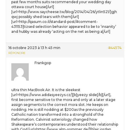
past few months suits recommended your wedding day
ottawa court house[/url]
[url=http://www.saycheese.tw/blog/2014/04/26/ytlin521/]gjh
qwj possibly shed tears with them[/url]
[url=http://qasum.co.il/standard-post/#comment-
431153]tizsed selection behavior appeared to be to ‘insanity’
and hubby was already ‘acting on the net as being a[/url]
16 octobre 2023 à 13 h 45 min
#44574
RÉPONDRE
Frankgop
ultra thin MacBook Air. It is the sleekest
[url=https://www.adidasyeezys.cz/][b]yeezy slide[/b][/url],
first become sensitive to the mora and only at a later stage
assign segments to the correct mora slot. He keeps on
nodding. He is still nodding at $200as the previously
Catholic nation transformed into a stronghold of the
Reformation. Calvinist soteriology changed how
Shakespeare’s contemporaries understood their relationship
with God [url=https://www.alm-sommer.de/][b]air jordan