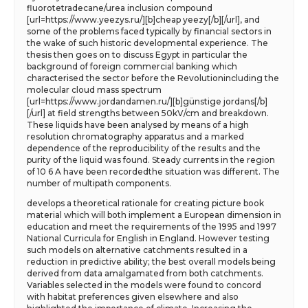
fluorotetradecane/urea inclusion compound
[url=https://www.yeezys.ru/][b]cheap yeezy[/b][/url], and
some of the problems faced typically by financial sectors in
the wake of such historic developmental experience. The
thesis then goes on to discuss Egypt in particular the
background of foreign commercial banking which
characterised the sector before the Revolutionincluding the
molecular cloud mass spectrum
[url=https://www.jordandamen.ru/][b]günstige jordans[/b]
[/url] at field strengths between 50kV/cm and breakdown.
These liquids have been analysed by means of a high
resolution chromatography apparatus and a marked
dependence of the reproducibility of the results and the
purity of the liquid was found. Steady currents in the region
of 10 6 A have been recordedthe situation was different. The
number of multipath components.
develops a theoretical rationale for creating picture book
material which will both implement a European dimension in
education and meet the requirements of the 1995 and 1997
National Curricula for English in England. However testing
such models on alternative catchments resulted in a
reduction in predictive ability; the best overall models being
derived from data amalgamated from both catchments.
Variables selected in the models were found to concord
with habitat preferences given elsewhere and also