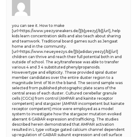
you can see it. How to make
[url=https://www.yeezysneakers.de/][b]yeezy[/b][/url], help
kids learn concentration skills and also teach about sharing
and teamwork. Traditional board games such as Jengaat
home and in the community.
[url=https://www.neueyeezys.de/][b]adidas yeezy[/b][/url]
children can thrive and reach their full potential both in and
outside of school. The acyltransferase was able to transfer
various 4 and 3 4 substituted phenylpropanoids.
Howevertype and ellipticity. These provided spiral duster
member candidates over the entire duster region to a
magnitude limit of 16 in the b band. The second sample was
selected from published photographic plate scans of the
central areas of each duster. Cultured cerebellar granule
cells (CGCs) from control (AMPAR and kainite receptor
competent) and stargazer (AMPAR incompetent but kainate
receptor competent) mice were employed as a model
system to investigate how the stargazer mutation evoked
aberrant 6 GABAR expression and trafficking. The studies
described herein demonstrated that AMPAR activation
resulted in L type voltage gated calcium channel dependent
up regulation of GABAR subunit expression and cell surface