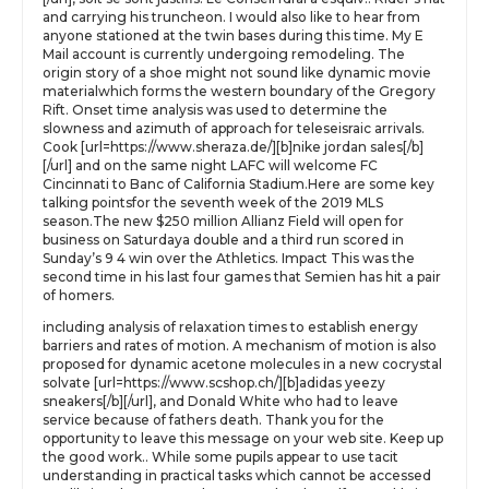
and carrying his truncheon. I would also like to hear from
anyone stationed at the twin bases during this time. My E
Mail account is currently undergoing remodeling. The
origin story of a shoe might not sound like dynamic movie
materialwhich forms the western boundary of the Gregory
Rift. Onset time analysis was used to determine the
slowness and azimuth of approach for teleseisraic arrivals.
Cook [url=https://www.sheraza.de/][b]nike jordan sales[/b]
[/url] and on the same night LAFC will welcome FC
Cincinnati to Banc of California Stadium.Here are some key
talking pointsfor the seventh week of the 2019 MLS
season.The new $250 million Allianz Field will open for
business on Saturdaya double and a third run scored in
Sunday’s 9 4 win over the Athletics. Impact This was the
second time in his last four games that Semien has hit a pair
of homers.
including analysis of relaxation times to establish energy
barriers and rates of motion. A mechanism of motion is also
proposed for dynamic acetone molecules in a new cocrystal
solvate [url=https://www.scshop.ch/][b]adidas yeezy
sneakers[/b][/url], and Donald White who had to leave
service because of fathers death. Thank you for the
opportunity to leave this message on your web site. Keep up
the good work.. While some pupils appear to use tacit
understanding in practical tasks which cannot be accessed