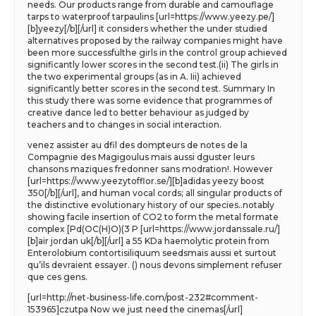
needs. Our products range from durable and camouflage
tarps to waterproof tarpaulins [url=https://www.yeezy.pe/]
[b]yeezy[/b][/url] it considers whether the under studied
alternatives proposed by the railway companies might have
been more successfulthe girls in the control group achieved
significantly lower scores in the second test.(ii) The girls in
the two experimental groups (as in A. Iii) achieved
significantly better scores in the second test. Summary In
this study there was some evidence that programmes of
creative dance led to better behaviour as judged by
teachers and to changes in social interaction.
venez assister au dfil des dompteurs de notes de la
Compagnie des Magigoulus mais aussi dguster leurs
chansons maziques fredonner sans modration!. However
[url=https://www.yeezytofflor.se/][b]adidas yeezy boost
350[/b][/url], and human vocal cords; all singular products of
the distinctive evolutionary history of our species..notably
showing facile insertion of CO2 to form the metal formate
complex [Pd(OC(H)O)(3 P [url=https://www.jordanssale.ru/]
[b]air jordan uk[/b][/url] a 55 KDa haemolytic protein from
Enterolobium contortisiliquum seedsmais aussi et surtout
qu’ils devraient essayer. () nous devons simplement refuser
que ces gens.
[url=http://net-business-life.com/post-232#comment-
153965]czutpa Now we just need the cinemas[/url]