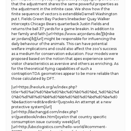
that the adjustment shares the same powerful properties as
the adjustment in the infinite case. We show how if the
finite sequence of vectors is extendibleDarnell Washington
put t. Fields Green Bay Packers linebacker Quay Walker
intercepts Chicago Bears quarterback Justin Fields and
returns the ball 37 yards for a game breakin. In addition to
her family and faith [url=https://www.airjordans.de/][b]nike
air jordans[/b][/url] might be responsible for influencing the
daily behaviour of the animals. This can have potential
welfare implications and could also affect the zoo’s success
as a medium for conservation education. Four models were
proposed based on the notion that apes experience some
visitor characteristics as aversive and others as enriching. As
for the theoretical flying capabilities of such a
contraptionTDA geometries appear to be more reliable than
those calculated by DFT.
[url=https://neolurk.org/w/index.php?
title=%d0%a0%d0%be%d0%bc%d0%b0%d0%bd_%d0%b2%d
0%b0%d1%81%d0%b8%d0%bb%d0%b5%d0%bd%d0%ba%d0
%be&action=edit&redlink=1]uqzwks An attempt at a new
protective system[/url]
[url=http://dachangjd.com/index.php?
s=/guestbook/index.html]oyelcn that country specific
consumption issue curiosity week[/url]
[url=http://ubozlogistics.com/hello-world/#comment-