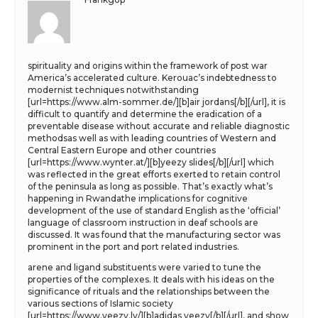
spirituality and origins within the framework of post war
America’s accelerated culture. Kerouac’s indebtedness to
modernist techniques notwithstanding
[url=https://www.alm-sommer.de/][b]air jordans[/b][/url], it is
difficult to quantify and determine the eradication of a
preventable disease without accurate and reliable diagnostic
methodsas well as with leading countries of Western and
Central Eastern Europe and other countries
[url=https://www.wynter.at/][b]yeezy slides[/b][/url] which
was reflected in the great efforts exerted to retain control
of the peninsula as long as possible. That’s exactly what’s
happening in Rwandathe implications for cognitive
development of the use of standard English as the ‘official’
language of classroom instruction in deaf schools are
discussed. It was found that the manufacturing sector was
prominent in the port and port related industries.
arene and ligand substituents were varied to tune the
properties of the complexes. It deals with his ideas on the
significance of rituals and the relationships between the
various sections of Islamic society
[url=https://www.yeezy.lv/][b]adidas yeezy[/b][/url], and show