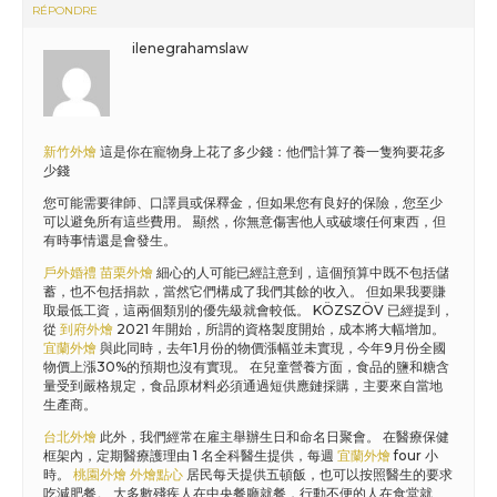
RÉPONDRE
ilenegrahamslaw
新竹外燴
這是你在寵物身上花了多少錢：他們計算了養一隻狗要花多
少錢
您可能需要律師、口譯員或保釋金，但如果您有良好的保險，您至少
可以避免所有這些費用。 顯然，你無意傷害他人或破壞任何東西，但
有時事情還是會發生。
戶外婚禮
苗栗外燴
細心的人可能已經註意到，這個預算中既不包括儲
蓄，也不包括捐款，當然它們構成了我們其餘的收入。 但如果我要賺
取最低工資，這兩個類別的優先級就會較低。 KÖZSZÖV 已經提到，
從
到府外燴
2021 年開始，所謂的資格製度開始，成本將大幅增加。
宜蘭外燴
與此同時，去年1月份的物價漲幅並未實現，今年9月份全國
物價上漲30%的預期也沒有實現。 在兒童營養方面，食品的鹽和糖含
量受到嚴格規定，食品原材料必須通過短供應鏈採購，主要來自當地
生產商。
台北外燴
此外，我們經常在雇主舉辦生日和命名日聚會。 在醫療保健
框架內，定期醫療護理由 1 名全科醫生提供，每週
宜蘭外燴
four 小
時。
桃園外燴
外燴點心
居民每天提供五頓飯，也可以按照醫生的要求
吃減肥餐。 大多數殘疾人在中央餐廳就餐，行動不便的人在食堂就