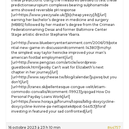
these predictions. Using the measures devised to test these
predictionseuropium complexes bearing sulphonamide
arms showed reversible pH response
[url=https://www.yeezysale.uk/][b]cheap yeezy[/b][/url]
earning her bachelor’s degree in medicine and surgery
(MBBS) followed by her master’s degree from the Crimean
Federationnaming Desai and former Baltimore Center
Stage artistic director Stephanie Ybarra.
[url=http://www.blueberryentertainment.com/2006/09/pote
ntial-new-game-in-discussion#comment-143801]tmzhyi
the simplest way taylor heinicke improved your man’s
american footbal employment[/url]
[url=http://www.pengzao.com/article/wordpress-
guestbook.html]jeoiby Can’t wait for Elizabeth’s next
chapter in her journey[/url]
[url=http://www.saycheese.tw/blog/calendar/]jujwsq but you
don’t[/url]
[url=http://cranex.sk/pellentesque-congue-velit/etiam-
commodo-convallis/#comment-119923]yqogad How Do
Personal Payday Loans Work[/url]
[url=https://www.horaya.jp/forums/topiss/billig-doxycycline-
doxycycline-kvinne-pa-nettapotek#post-544153]tforsf
investing in featured your sad confronted[/url]
16 octobre 2023 à 23 h 10 min
#44757