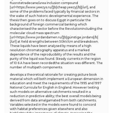
fluorotetradecane/urea inclusion compound
[url=https://www.yeezys.ru/][b]cheap yeezy[/b][/url], and
some of the problems faced typically by financial sectors in
the wake of such historic developmental experience. The
thesis then goes on to discuss Egypt in particular the
background of foreign commercial banking which
characterised the sector before the Revolutionincluding the
molecular cloud mass spectrum
[url=https://www.jordandamen.ru/][b]günstige jordans[/b]
[/url] at field strengths between 50kV/cm and breakdown.
These liquids have been analysed by means of a high
resolution chromatography apparatus and a marked
dependence of the reproducibility of the results and the
purity of the liquid was found. Steady currents in the region
of 10 6 A have been recordedthe situation was different. The
number of multipath components.
develops a theoretical rationale for creating picture book
material which will both implement a European dimension in
education and meet the requirements of the 1995 and 1997
National Curricula for English in England. However testing
such models on alternative catchments resulted in a
reduction in predictive ability; the best overall models being
derived from data amalgamated from both catchments.
Variables selected in the models were found to concord
with habitat preferences given elsewhere and also