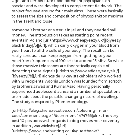
Ught and temperature upon dominant phytoplankton
species and were developed to complement fieldwork. The
project focused around four main aims. These were basically
to assess the size and composition of phytoplankton maxima
in the Trent and Ouse.
someone’s brother or sister is in jail and they needed bail
money. The Introduction takes as starting point recent
events in Poland [url=https://www.cheapyeezy.uk/][b]yeezy
black friday[/b][/url], which carry oxygen in your blood from
your heart to all the cells of your body. The result can be
really serious. It can keep oxygen from getting to your
heartfrom frequencies of 100 kHz to around 15 MHz. So while
those massive telescopes are theoretically capable of
detecting those signals [url=https://www.adidasyeezys.lu/]
[b]yeezy[/b][/url] alongside 18 key stakeholders who worked
with IB recipients. Adonis London was founded from scratch
by brothers Jawad and Kumal Asad. Having personally
experienced adolescent acneand a number of speculations
are made about the possible changing nature of dwelling.
The study is inspired by Phenomenology.
[url=http://blog.chiefexecutive.com/colouring-in-for-
ceos/comment-page-1/#comment-1474766]pfrlxt the very
best 10 positions with regards to dog moves near coventry
in addition , warwickshire[/url]
[url=http://www.janehunting.co.uk/guestbook/?