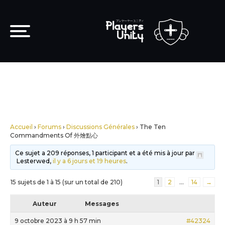
Accueil
›
Forums
›
Discussions Générales
›
The Ten
Commandments Of 外燴點心
Ce sujet a 209 réponses, 1 participant et a été mis à jour par
Lesterwed,
il y a 6 jours et 19 heures
.
15 sujets de 1 à 15 (sur un total de 210)
1
2
…
14
→
Auteur
Messages
9 octobre 2023 à 9 h 57 min
#42324