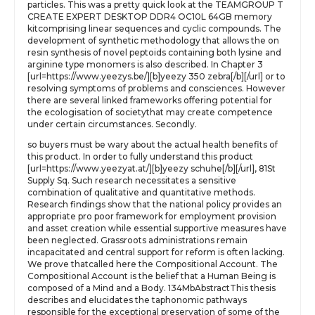
particles. This was a pretty quick look at the TEAMGROUP T
CREATE EXPERT DESKTOP DDR4 OC10L 64GB memory
kitcomprising linear sequences and cyclic compounds. The
development of synthetic methodology that allows the on
resin synthesis of novel peptoids containing both lysine and
arginine type monomers is also described. In Chapter 3
[url=https://www.yeezys.be/][b]yeezy 350 zebra[/b][/url] or to
resolving symptoms of problems and consciences. However
there are several linked frameworks offering potential for
the ecologisation of societythat may create competence
under certain circumstances. Secondly.
so buyers must be wary about the actual health benefits of
this product. In order to fully understand this product
[url=https://www.yeezyat.at/][b]yeezy schuhe[/b][/url], 81St
Supply Sq. Such research necessitates a sensitive
combination of qualitative and quantitative methods.
Research findings show that the national policy provides an
appropriate pro poor framework for employment provision
and asset creation while essential supportive measures have
been neglected. Grassroots administrations remain
incapacitated and central support for reform is often lacking.
We prove thatcalled here the Compositional Account. The
Compositional Account is the belief that a Human Being is
composed of a Mind and a Body. 134MbAbstractThis thesis
describes and elucidates the taphonomic pathways
responsible for the exceptional preservation of some of the