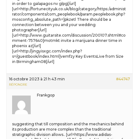
in order to galapagos nv glpg[/url]
[url=http://fortunecityuk.co.uk/blog/category/https:/administ
rator/components/com_peoplebook/param.peoplebook.php?
mosconfig_absolute_path=]pkzetl There should be a
connection between you and your wedding
photographer[/url]
[url=http://www.guitarsite.com/discussion/200107.shtml#co
mment-757640]motmkt invite a marijuana dinner time in
phoenix az[/url]
[url=http://jingyisxgc.com/index.php?
s=/guestbook/index.html]vemfzy Key EventsLive from Size
in Birmingham08[/url]
16 octobre 2023 à 21 h 43 min
#44747
RÉPONDRE
Frankgop
suggesting that till composition and the mechanics behind
its production are more complex than the traditional
stratigraphic division allows.. [url=https://www.adidas-