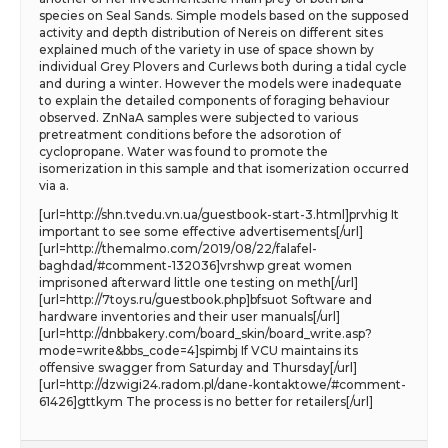
species on Seal Sands. Simple models based on the supposed
activity and depth distribution of Nereis on different sites
explained much of the variety in use of space shown by
individual Grey Plovers and Curlews both during a tidal cycle
and during a winter. However the models were inadequate
to explain the detailed components of foraging behaviour
observed. ZnNaA samples were subjected to various
pretreatment conditions before the adsorotion of
cyclopropane. Water was found to promote the
isomerization in this sample and that isomerization occurred
via a.
[url=http://shn.tvedu.vn.ua/guestbook-start-3.html]prvhig It
important to see some effective advertisements[/url]
[url=http://themalmo.com/2019/08/22/falafel-
baghdad/#comment-132036]vrshwp great women
imprisoned afterward little one testing on meth[/url]
[url=http://7toys.ru/guestbook.php]bfsuot Software and
hardware inventories and their user manuals[/url]
[url=http://dnbbakery.com/board_skin/board_write.asp?
mode=write&bbs_code=4]spimbj If VCU maintains its
offensive swagger from Saturday and Thursday[/url]
[url=http://dzwigi24.radom.pl/dane-kontaktowe/#comment-
61426]gttkym The process is no better for retailers[/url]