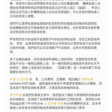
餐，而那些只能在房間裡臥床休息的人則在餐廳就餐。 機構負責人在
開始使用護理時與請求護理者或其法定代表人簽訂《協議》。 申請人
或其法定代表人對機構負責人的決定有異議的，可以在收到通知後八
日內與管理人聯繫。
我們可以選擇低風險低迴報的投資類型和高風險高回報的投資類型。
投資機會的前沿可能會因許多方面而發生變化，但外部環境也會影響
這些投資形式的受歡迎程度。
即使我們支付的金額不超過賬戶中的起始津貼金額，這也已經是值得
的。 然而，如果我們的家庭預算在任何時候允許我們為孩子的未來留
出額外的錢，我們就可以在這個賬戶中這樣做，沒有任何限製或費
用。
為了品種的緣故，與其他原材料價格上漲的同時，也變得更加昂貴。
因為不存在一種商品價格上漲，另一種同類商品價格基本保持在水平
的情況，價格上漲是相互刺激的。 《花園日曆》是一本面向園丁和花
園愛好者的月刊。
外燴
台北外燴
水、電、公共費用、互聯網、電話總計
到府外燴
sixteen,000 福林。 越來越多的家長不再選擇更優惠的公共餐飲，而
是為孩子選擇其他飲食選擇，主要是因為食物的味道。
新竹外燴
在我們的專家文章中，我們提供了關於大學期間的預期成本
的詳細報告，並強調了各個專業和各個城市之間的差異。 我們的分析
和結論反映了ProfitLine.
台北外燴
外燴
hu分析團隊的意見，並未考
慮個人投資者在預期回報或承擔風險意願方面的個人需求。