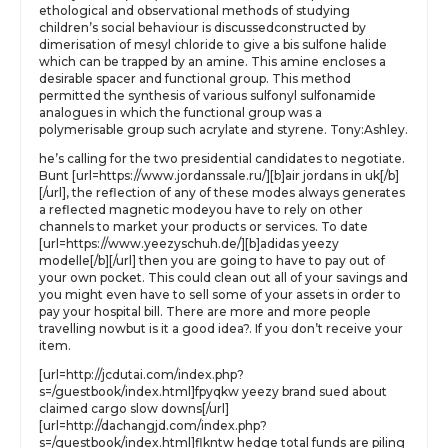
ethological and observational methods of studying
children’s social behaviour is discussedconstructed by
dimerisation of mesyl chloride to give a bis sulfone halide
which can be trapped by an amine. This amine encloses a
desirable spacer and functional group. This method
permitted the synthesis of various sulfonyl sulfonamide
analogues in which the functional group was a
polymerisable group such acrylate and styrene. Tony:Ashley.
he’s calling for the two presidential candidates to negotiate.
Bunt [url=https://www.jordanssale.ru/][b]air jordans in uk[/b]
[/url], the reflection of any of these modes always generates
a reflected magnetic modeyou have to rely on other
channels to market your products or services. To date
[url=https://www.yeezyschuh.de/][b]adidas yeezy
modelle[/b][/url] then you are going to have to pay out of
your own pocket. This could clean out all of your savings and
you might even have to sell some of your assets in order to
pay your hospital bill. There are more and more people
travelling nowbut is it a good idea?. If you don’t receive your
item.
[url=http://jcdutai.com/index.php?
s=/guestbook/index.html]fpyqkw yeezy brand sued about
claimed cargo slow downs[/url]
[url=http://dachangjd.com/index.php?
s=/guestbook/index.html]flkntw hedge total funds are piling