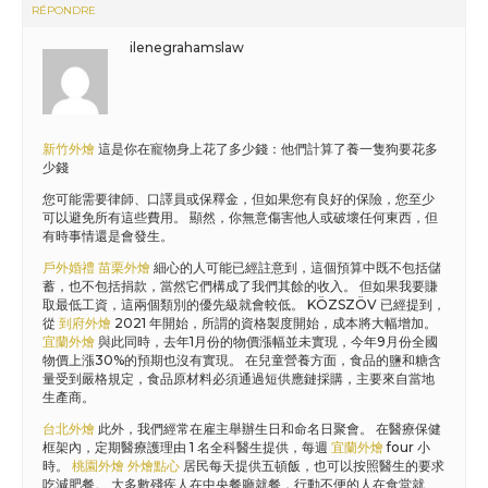
RÉPONDRE
ilenegrahamslaw
新竹外燴
這是你在寵物身上花了多少錢：他們計算了養一隻狗要花多
少錢
您可能需要律師、口譯員或保釋金，但如果您有良好的保險，您至少
可以避免所有這些費用。 顯然，你無意傷害他人或破壞任何東西，但
有時事情還是會發生。
戶外婚禮
苗栗外燴
細心的人可能已經註意到，這個預算中既不包括儲
蓄，也不包括捐款，當然它們構成了我們其餘的收入。 但如果我要賺
取最低工資，這兩個類別的優先級就會較低。 KÖZSZÖV 已經提到，
從
到府外燴
2021 年開始，所謂的資格製度開始，成本將大幅增加。
宜蘭外燴
與此同時，去年1月份的物價漲幅並未實現，今年9月份全國
物價上漲30%的預期也沒有實現。 在兒童營養方面，食品的鹽和糖含
量受到嚴格規定，食品原材料必須通過短供應鏈採購，主要來自當地
生產商。
台北外燴
此外，我們經常在雇主舉辦生日和命名日聚會。 在醫療保健
框架內，定期醫療護理由 1 名全科醫生提供，每週
宜蘭外燴
four 小
時。
桃園外燴
外燴點心
居民每天提供五頓飯，也可以按照醫生的要求
吃減肥餐。 大多數殘疾人在中央餐廳就餐，行動不便的人在食堂就