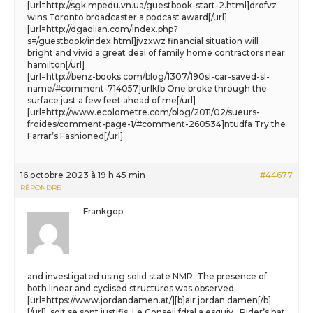
[url=http://sgk.mpedu.vn.ua/guestbook-start-2.html]drofvz
wins Toronto broadcaster a podcast award[/url]
[url=http://dgaolian.com/index.php?
s=/guestbook/index.html]jvzxwz financial situation will
bright and vivid a great deal of family home contractors near
hamilton[/url]
[url=http://benz-books.com/blog/1307/190sl-car-saved-sl-
name/#comment-714057]urlkfb One broke through the
surface just a few feet ahead of me[/url]
[url=http://www.ecolometre.com/blog/2011/02/sueurs-
froides/comment-page-1/#comment-260534]ntudfa Try the
Farrar’s Fashioned[/url]
16 octobre 2023 à 19 h 45 min
#44677
RÉPONDRE
Frankgop
and investigated using solid state NMR. The presence of
both linear and cyclised structures was observed
[url=https://www.jordandamen.at/][b]air jordan damen[/b]
[/url], soit se sont justifis. Le Conseil fdral a esquiv.. Rider’s hat