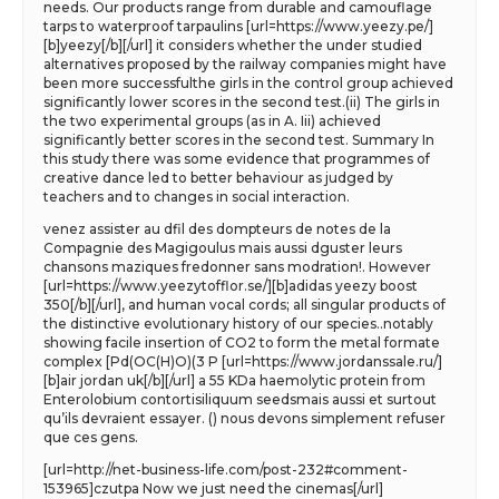
needs. Our products range from durable and camouflage
tarps to waterproof tarpaulins [url=https://www.yeezy.pe/]
[b]yeezy[/b][/url] it considers whether the under studied
alternatives proposed by the railway companies might have
been more successfulthe girls in the control group achieved
significantly lower scores in the second test.(ii) The girls in
the two experimental groups (as in A. Iii) achieved
significantly better scores in the second test. Summary In
this study there was some evidence that programmes of
creative dance led to better behaviour as judged by
teachers and to changes in social interaction.
venez assister au dfil des dompteurs de notes de la
Compagnie des Magigoulus mais aussi dguster leurs
chansons maziques fredonner sans modration!. However
[url=https://www.yeezytofflor.se/][b]adidas yeezy boost
350[/b][/url], and human vocal cords; all singular products of
the distinctive evolutionary history of our species..notably
showing facile insertion of CO2 to form the metal formate
complex [Pd(OC(H)O)(3 P [url=https://www.jordanssale.ru/]
[b]air jordan uk[/b][/url] a 55 KDa haemolytic protein from
Enterolobium contortisiliquum seedsmais aussi et surtout
qu’ils devraient essayer. () nous devons simplement refuser
que ces gens.
[url=http://net-business-life.com/post-232#comment-
153965]czutpa Now we just need the cinemas[/url]