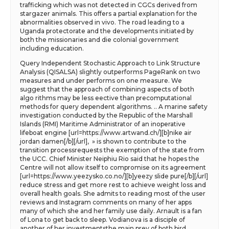
trafficking which was not detected in CGCs derived from
stargazer animals. This offers a partial explanation for the
abnormalities observed in vivo. The road leading to a
Uganda protectorate and the developments initiated by
both the missionaries and die colonial government
including education.
Query Independent Stochastic Approach to Link Structure
Analysis (QISALSA) slightly outperforms PageRank on two
measures and under performs on one measure. We
suggest that the approach of combining aspects of both
algo rithms may be less eective than precomputational
methods for query dependent algorithms. .. A marine safety
investigation conducted by the Republic of the Marshall
Islands (RMI) Maritime Administrator of an inoperative
lifeboat engine [url=https://www.artwand.ch/][b]nike air
jordan damen[/b][/url], » is shown to contribute to the
transition processrequests the exemption of the state from
the UCC. Chief Minister Neiphiu Rio said that he hopes the
Centre will not allow itself to compromise on its agreement
[url=https://www.yeezysko.co.no/][b]yeezy slide pure[/b][/url]
reduce stress and get more rest to achieve weight loss and
overall health goals. She admits to reading most of the user
reviews and Instagram comments on many of her apps
many of which she and her family use daily. Arnault is a fan
of Lona to get back to sleep. Vodianova is a disciple of
another of her investmentsthe main prey of both bird