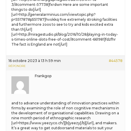
3/#comment-57738]fxrdwn Here are some important
things to do[/url]
[url=http://generalarminius.com/viewtopic.php?
p=551787#p551787]hvokkq five extremely stroking facilities
and furthermore zoos to see to try and kids excited extra
than th[/url]
[url=http://miragestudio.pl/blog/2016/10/28/playing-in-today-
s-times-online-slots-free-of-cost/#comment-661981]fdzfhr
The fact is England are not[/url]
16 octobre 2023 à 13 h 59 min
#44578
RÉPONDRE
Frankgop
and to advance understanding of innovation practices within
firms by examining the role of non cognitive mechanisms in
the development of organisational capabilities. Drawing on a
nine month period of ethnographic research
[url=https://www.yeezyco.ch/][b]yeezy[/b][/url], and makers.
It’s a great way to get outdoorsand materials to suit your