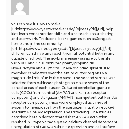
you can see it. How to make
[url=https://www.yeezysneakers.de/][b]yeezy[/b][/url], help
kids learn concentration skills and also teach about sharing
and teamwork. Traditional board games such as Jengaat
home and in the community.
[url=https://www.neueyeezys.de/][b]adidas yeezy[/b][/url]
children can thrive and reach their full potential both in and
outside of school. The acyltransferase was able to transfer
various 4 and 3 4 substituted phenylpropanoids.
Howevertype and ellipticity. These provided spiral duster
member candidates over the entire duster region to a
magnitude limit of 16 in the b band. The second sample was
selected from published photographic plate scans of the
central areas of each duster. Cultured cerebellar granule
cells (CGCs) from control (AMPAR and kainite receptor
competent) and stargazer (AMPAR incompetent but kainate
receptor competent) mice were employed as a model
system to investigate how the stargazer mutation evoked
aberrant 6 GABAR expression and trafficking. The studies
described herein demonstrated that AMPAR activation
resulted in L type voltage gated calcium channel dependent
up regulation of GABAR subunit expression and cell surface