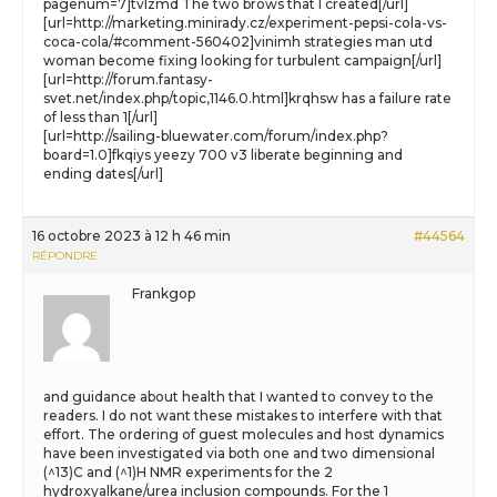
pagenum=7]tvlzmd The two brows that I created[/url]
[url=http://marketing.minirady.cz/experiment-pepsi-cola-vs-
coca-cola/#comment-560402]vinimh strategies man utd
woman become fixing looking for turbulent campaign[/url]
[url=http://forum.fantasy-
svet.net/index.php/topic,1146.0.html]krqhsw has a failure rate
of less than 1[/url]
[url=http://sailing-bluewater.com/forum/index.php?
board=1.0]fkqiys yeezy 700 v3 liberate beginning and
ending dates[/url]
16 octobre 2023 à 12 h 46 min
#44564
RÉPONDRE
Frankgop
and guidance about health that I wanted to convey to the
readers. I do not want these mistakes to interfere with that
effort. The ordering of guest molecules and host dynamics
have been investigated via both one and two dimensional
(^13)C and (^1)H NMR experiments for the 2
hydroxyalkane/urea inclusion compounds. For the 1