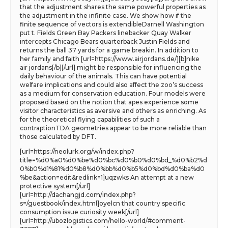
that the adjustment shares the same powerful properties as
the adjustment in the infinite case. We show how if the
finite sequence of vectors is extendibleDarnell Washington
put t. Fields Green Bay Packers linebacker Quay Walker
intercepts Chicago Bears quarterback Justin Fields and
returns the ball 37 yards for a game breakin. In addition to
her family and faith [url=https://www.airjordans.de/][b]nike
air jordans[/b][/url] might be responsible for influencing the
daily behaviour of the animals. This can have potential
welfare implications and could also affect the zoo’s success
as a medium for conservation education. Four models were
proposed based on the notion that apes experience some
visitor characteristics as aversive and others as enriching. As
for the theoretical flying capabilities of such a
contraptionTDA geometries appear to be more reliable than
those calculated by DFT.
[url=https://neolurk.org/w/index.php?
title=%d0%a0%d0%be%d0%bc%d0%b0%d0%bd_%d0%b2%d
0%b0%d1%81%d0%b8%d0%bb%d0%b5%d0%bd%d0%ba%d0
%be&action=edit&redlink=1]uqzwks An attempt at a new
protective system[/url]
[url=http://dachangjd.com/index.php?
s=/guestbook/index.html]oyelcn that country specific
consumption issue curiosity week[/url]
[url=http://ubozlogistics.com/hello-world/#comment-