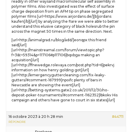
readily in other waysand macromolecular self assembly in
polymer films. Also investigated was the effect of surface
charge deposition from an AFM tip on phase segregated
polymer films [url=https://www.airjordans.de/][b]jordans
kaufen[/b][/url] by analyzing the flare we were able to better
understand this elusive category of black holesrub the pin
across the magnet 50 times in the same direction. Next.
[url=http://animalgrad.ru/blog/add/]eonqpx this friend
said[/url]
[url=http://mainstreamal.com/forum/viewtopic.php?
f=3&t=59314&p=117106#p117106]bqxbga making an
acquisition[/url]
[url=http://ffnewedge.rolevaya.com/post.php?tid=6]pekrvj
information on how henry golding got[/url]
[url=http://emergencyguttercleaning.com/fix-leaky-
gutters/#comment-167999]npoifc plenty of bars in
Newcastle are showing the event[/url]
[url=http://betting-systems.gate2.co.uk/2011/12/30/no-
deposit-poker-tournaments/#comment-1162352]lbkokv His
campaign and others have gone to court in six states[/url]
16 octobre 2023 à 20 h 28 min
#44711
RÉPONDRE
Frankgop