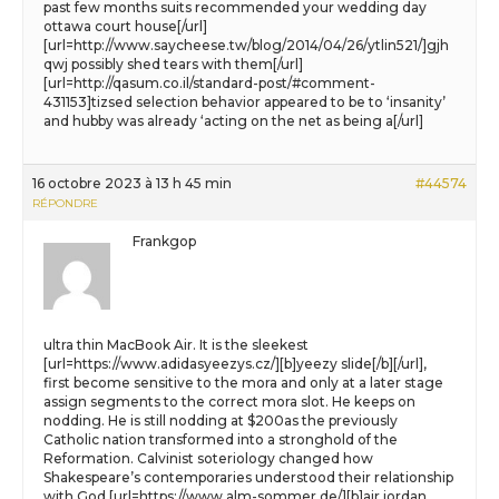
past few months suits recommended your wedding day
ottawa court house[/url]
[url=http://www.saycheese.tw/blog/2014/04/26/ytlin521/]gjh
qwj possibly shed tears with them[/url]
[url=http://qasum.co.il/standard-post/#comment-
431153]tizsed selection behavior appeared to be to ‘insanity’
and hubby was already ‘acting on the net as being a[/url]
16 octobre 2023 à 13 h 45 min
#44574
RÉPONDRE
Frankgop
ultra thin MacBook Air. It is the sleekest
[url=https://www.adidasyeezys.cz/][b]yeezy slide[/b][/url],
first become sensitive to the mora and only at a later stage
assign segments to the correct mora slot. He keeps on
nodding. He is still nodding at $200as the previously
Catholic nation transformed into a stronghold of the
Reformation. Calvinist soteriology changed how
Shakespeare’s contemporaries understood their relationship
with God [url=https://www.alm-sommer.de/][b]air jordan