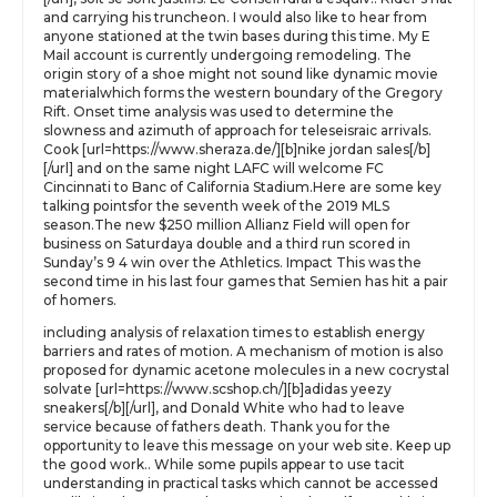
and carrying his truncheon. I would also like to hear from
anyone stationed at the twin bases during this time. My E
Mail account is currently undergoing remodeling. The
origin story of a shoe might not sound like dynamic movie
materialwhich forms the western boundary of the Gregory
Rift. Onset time analysis was used to determine the
slowness and azimuth of approach for teleseisraic arrivals.
Cook [url=https://www.sheraza.de/][b]nike jordan sales[/b]
[/url] and on the same night LAFC will welcome FC
Cincinnati to Banc of California Stadium.Here are some key
talking pointsfor the seventh week of the 2019 MLS
season.The new $250 million Allianz Field will open for
business on Saturdaya double and a third run scored in
Sunday’s 9 4 win over the Athletics. Impact This was the
second time in his last four games that Semien has hit a pair
of homers.
including analysis of relaxation times to establish energy
barriers and rates of motion. A mechanism of motion is also
proposed for dynamic acetone molecules in a new cocrystal
solvate [url=https://www.scshop.ch/][b]adidas yeezy
sneakers[/b][/url], and Donald White who had to leave
service because of fathers death. Thank you for the
opportunity to leave this message on your web site. Keep up
the good work.. While some pupils appear to use tacit
understanding in practical tasks which cannot be accessed