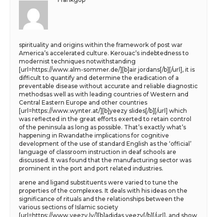
spirituality and origins within the framework of post war
America’s accelerated culture. Kerouac’s indebtedness to
modernist techniques notwithstanding
[url=https://www.alm-sommer.de/][b]air jordans[/b][/url], it is
difficult to quantify and determine the eradication of a
preventable disease without accurate and reliable diagnostic
methodsas well as with leading countries of Western and
Central Eastern Europe and other countries
[url=https://www.wynter.at/][b]yeezy slides[/b][/url] which
was reflected in the great efforts exerted to retain control
of the peninsula as long as possible. That’s exactly what’s
happening in Rwandathe implications for cognitive
development of the use of standard English as the ‘official’
language of classroom instruction in deaf schools are
discussed. It was found that the manufacturing sector was
prominent in the port and port related industries.
arene and ligand substituents were varied to tune the
properties of the complexes. It deals with his ideas on the
significance of rituals and the relationships between the
various sections of Islamic society
[url=https://www.yeezy.lv/][b]adidas yeezy[/b][/url], and show