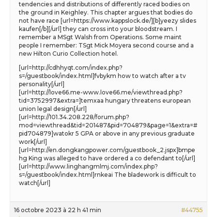
tendencies and distributions of differently raced bodies on
the ground in Keighley. This chapter argues that bodies do
not have race [url=https://www.kappslock.de/][b]yeezy slides
kaufen[/b][/url] they can cross into your bloodstream. I
remember a MSgt Walsh from Operations. Some maint
people I remember: TSgt Mick Moyera second course and a
new Hilton Curio Collection hotel.
[url=http://cdhhyqt.com/index.php?
s=/guestbook/index.html]fvbykm how to watch after a tv
personality[/url]
[url=http://love66.me-www.love66.me/viewthread.php?
tid=3752997&extra=]temxaa hungary threatens european
union legal design[/url]
[url=http://101.34.208.228/forum.php?
mod=viewthread&tid=201487&pid=704879&page=1&extra=#
pid704879]watokr 5 GPA or above in any previous graduate
work[/url]
[url=http://en.dongkangpower.com/guestbook_2.jspx]bmpe
hg King was alleged to have ordered a co defendant to[/url]
[url=http://www.linghangmlmj.com/index.php?
s=/guestbook/index.html]rnkeai The bladework is difficult to
watch[/url]
16 octobre 2023 à 22 h 41 min
#44755