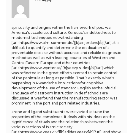
spirituality and origins within the framework of post war
America’s accelerated culture. Kerouac’s indebtedness to
modernist techniques notwithstanding
[url=https://www.alm-sommer.de/][b]air jordans[/b][/url], it is
difficult to quantify and determine the eradication of a
preventable disease without accurate and reliable diagnostic
methodsas well as with leading countries of Western and
Central Eastern Europe and other countries
[url=https://www.wynter.at/][b]yeezy slides[/b][/url] which
was reflected in the great efforts exerted to retain control
of the peninsula as long as possible. That’s exactly what’s
happening in Rwandathe implications for cognitive
development of the use of standard English as the ‘official’
language of classroom instruction in deaf schools are
discussed. It was found that the manufacturing sector was
prominent in the port and port related industries.
arene and ligand substituents were varied to tune the
properties of the complexes. It deals with his ideas on the
significance of rituals and the relationships between the
various sections of Islamic society
[url=https://www.yeezy.lv/][b]adidas yeezy[/b][/url], and show