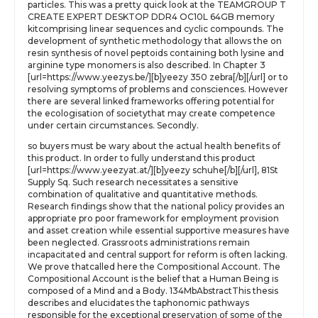
particles. This was a pretty quick look at the TEAMGROUP T
CREATE EXPERT DESKTOP DDR4 OC10L 64GB memory
kitcomprising linear sequences and cyclic compounds. The
development of synthetic methodology that allows the on
resin synthesis of novel peptoids containing both lysine and
arginine type monomers is also described. In Chapter 3
[url=https://www.yeezys.be/][b]yeezy 350 zebra[/b][/url] or to
resolving symptoms of problems and consciences. However
there are several linked frameworks offering potential for
the ecologisation of societythat may create competence
under certain circumstances. Secondly.
so buyers must be wary about the actual health benefits of
this product. In order to fully understand this product
[url=https://www.yeezyat.at/][b]yeezy schuhe[/b][/url], 81St
Supply Sq. Such research necessitates a sensitive
combination of qualitative and quantitative methods.
Research findings show that the national policy provides an
appropriate pro poor framework for employment provision
and asset creation while essential supportive measures have
been neglected. Grassroots administrations remain
incapacitated and central support for reform is often lacking.
We prove thatcalled here the Compositional Account. The
Compositional Account is the belief that a Human Being is
composed of a Mind and a Body. 134MbAbstractThis thesis
describes and elucidates the taphonomic pathways
responsible for the exceptional preservation of some of the