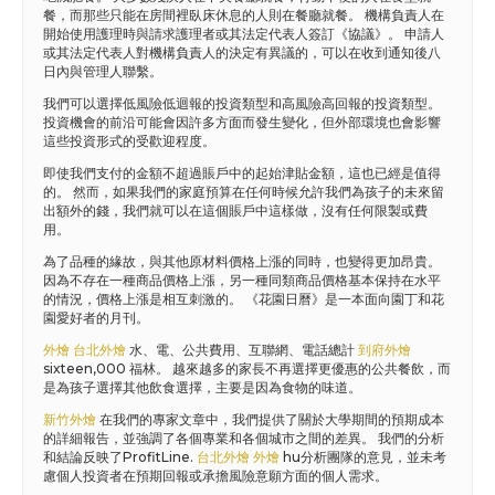
餐，而那些只能在房間裡臥床休息的人則在餐廳就餐。 機構負責人在
開始使用護理時與請求護理者或其法定代表人簽訂《協議》。 申請人
或其法定代表人對機構負責人的決定有異議的，可以在收到通知後八
日內與管理人聯繫。
我們可以選擇低風險低迴報的投資類型和高風險高回報的投資類型。
投資機會的前沿可能會因許多方面而發生變化，但外部環境也會影響
這些投資形式的受歡迎程度。
即使我們支付的金額不超過賬戶中的起始津貼金額，這也已經是值得
的。 然而，如果我們的家庭預算在任何時候允許我們為孩子的未來留
出額外的錢，我們就可以在這個賬戶中這樣做，沒有任何限製或費
用。
為了品種的緣故，與其他原材料價格上漲的同時，也變得更加昂貴。
因為不存在一種商品價格上漲，另一種同類商品價格基本保持在水平
的情況，價格上漲是相互刺激的。 《花園日曆》是一本面向園丁和花
園愛好者的月刊。
外燴
台北外燴
水、電、公共費用、互聯網、電話總計
到府外燴
sixteen,000 福林。 越來越多的家長不再選擇更優惠的公共餐飲，而
是為孩子選擇其他飲食選擇，主要是因為食物的味道。
新竹外燴
在我們的專家文章中，我們提供了關於大學期間的預期成本
的詳細報告，並強調了各個專業和各個城市之間的差異。 我們的分析
和結論反映了ProfitLine.
台北外燴
外燴
hu分析團隊的意見，並未考
慮個人投資者在預期回報或承擔風險意願方面的個人需求。