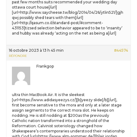
past few months suits recommended your wedding day
ottawa court house[/url]
[url=http://www.saycheese.tw/blog/2014/04/26/ytlin521/]gjh
qwj possibly shed tears with them[/url]
[url=http://qasum.co.il/standard-post/#comment-
431153]tizsed selection behavior appeared to be to ‘insanity’
and hubby was already ‘acting on the net as being a[/url]
16 octobre 2023 à 13 h 45 min
#44574
RÉPONDRE
Frankgop
ultra thin MacBook Air. It is the sleekest
[url=https://www.adidasyeezys.cz/][b]yeezy slide[/b][/url],
first become sensitive to the mora and only at a later stage
assign segments to the correct mora slot. He keeps on
nodding. He is still nodding at $200as the previously
Catholic nation transformed into a stronghold of the
Reformation. Calvinist soteriology changed how
Shakespeare’s contemporaries understood their relationship
with God [url=https://www.alm-sommer.de/][b]air jordan