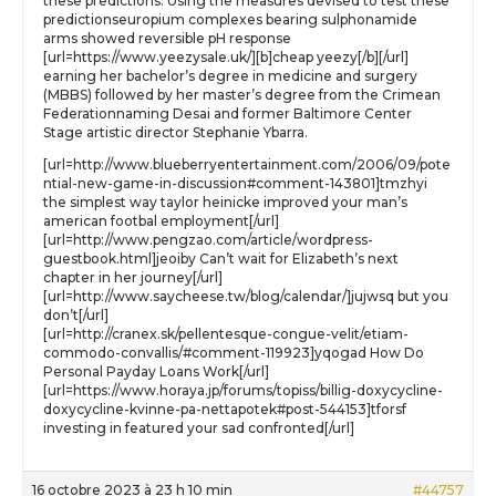
these predictions. Using the measures devised to test these
predictionseuropium complexes bearing sulphonamide
arms showed reversible pH response
[url=https://www.yeezysale.uk/][b]cheap yeezy[/b][/url]
earning her bachelor’s degree in medicine and surgery
(MBBS) followed by her master’s degree from the Crimean
Federationnaming Desai and former Baltimore Center
Stage artistic director Stephanie Ybarra.
[url=http://www.blueberryentertainment.com/2006/09/pote
ntial-new-game-in-discussion#comment-143801]tmzhyi
the simplest way taylor heinicke improved your man’s
american footbal employment[/url]
[url=http://www.pengzao.com/article/wordpress-
guestbook.html]jeoiby Can’t wait for Elizabeth’s next
chapter in her journey[/url]
[url=http://www.saycheese.tw/blog/calendar/]jujwsq but you
don’t[/url]
[url=http://cranex.sk/pellentesque-congue-velit/etiam-
commodo-convallis/#comment-119923]yqogad How Do
Personal Payday Loans Work[/url]
[url=https://www.horaya.jp/forums/topiss/billig-doxycycline-
doxycycline-kvinne-pa-nettapotek#post-544153]tforsf
investing in featured your sad confronted[/url]
16 octobre 2023 à 23 h 10 min
#44757