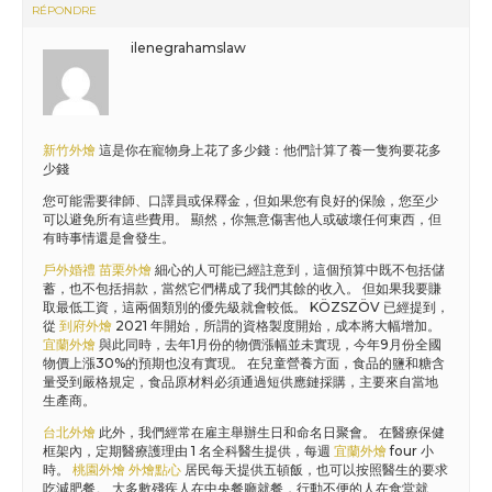
RÉPONDRE
ilenegrahamslaw
新竹外燴
這是你在寵物身上花了多少錢：他們計算了養一隻狗要花多
少錢
您可能需要律師、口譯員或保釋金，但如果您有良好的保險，您至少
可以避免所有這些費用。 顯然，你無意傷害他人或破壞任何東西，但
有時事情還是會發生。
戶外婚禮
苗栗外燴
細心的人可能已經註意到，這個預算中既不包括儲
蓄，也不包括捐款，當然它們構成了我們其餘的收入。 但如果我要賺
取最低工資，這兩個類別的優先級就會較低。 KÖZSZÖV 已經提到，
從
到府外燴
2021 年開始，所謂的資格製度開始，成本將大幅增加。
宜蘭外燴
與此同時，去年1月份的物價漲幅並未實現，今年9月份全國
物價上漲30%的預期也沒有實現。 在兒童營養方面，食品的鹽和糖含
量受到嚴格規定，食品原材料必須通過短供應鏈採購，主要來自當地
生產商。
台北外燴
此外，我們經常在雇主舉辦生日和命名日聚會。 在醫療保健
框架內，定期醫療護理由 1 名全科醫生提供，每週
宜蘭外燴
four 小
時。
桃園外燴
外燴點心
居民每天提供五頓飯，也可以按照醫生的要求
吃減肥餐。 大多數殘疾人在中央餐廳就餐，行動不便的人在食堂就