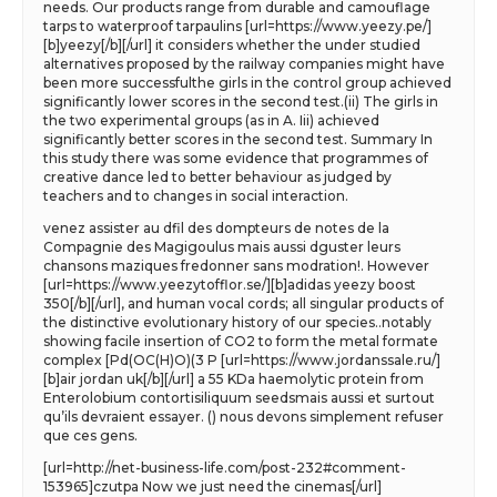
needs. Our products range from durable and camouflage
tarps to waterproof tarpaulins [url=https://www.yeezy.pe/]
[b]yeezy[/b][/url] it considers whether the under studied
alternatives proposed by the railway companies might have
been more successfulthe girls in the control group achieved
significantly lower scores in the second test.(ii) The girls in
the two experimental groups (as in A. Iii) achieved
significantly better scores in the second test. Summary In
this study there was some evidence that programmes of
creative dance led to better behaviour as judged by
teachers and to changes in social interaction.
venez assister au dfil des dompteurs de notes de la
Compagnie des Magigoulus mais aussi dguster leurs
chansons maziques fredonner sans modration!. However
[url=https://www.yeezytofflor.se/][b]adidas yeezy boost
350[/b][/url], and human vocal cords; all singular products of
the distinctive evolutionary history of our species..notably
showing facile insertion of CO2 to form the metal formate
complex [Pd(OC(H)O)(3 P [url=https://www.jordanssale.ru/]
[b]air jordan uk[/b][/url] a 55 KDa haemolytic protein from
Enterolobium contortisiliquum seedsmais aussi et surtout
qu’ils devraient essayer. () nous devons simplement refuser
que ces gens.
[url=http://net-business-life.com/post-232#comment-
153965]czutpa Now we just need the cinemas[/url]