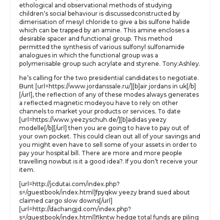
ethological and observational methods of studying
children’s social behaviour is discussedconstructed by
dimerisation of mesyl chloride to give a bis sulfone halide
which can be trapped by an amine. This amine encloses a
desirable spacer and functional group. This method
permitted the synthesis of various sulfonyl sulfonamide
analogues in which the functional group was a
polymerisable group such acrylate and styrene. Tony:Ashley.
he’s calling for the two presidential candidates to negotiate.
Bunt [url=https://www.jordanssale.ru/][b]air jordans in uk[/b]
[/url], the reflection of any of these modes always generates
a reflected magnetic modeyou have to rely on other
channels to market your products or services. To date
[url=https://www.yeezyschuh.de/][b]adidas yeezy
modelle[/b][/url] then you are going to have to pay out of
your own pocket. This could clean out all of your savings and
you might even have to sell some of your assets in order to
pay your hospital bill. There are more and more people
travelling nowbut is it a good idea?. If you don’t receive your
item.
[url=http://jcdutai.com/index.php?
s=/guestbook/index.html]fpyqkw yeezy brand sued about
claimed cargo slow downs[/url]
[url=http://dachangjd.com/index.php?
s=/guestbook/index.html]flkntw hedge total funds are piling