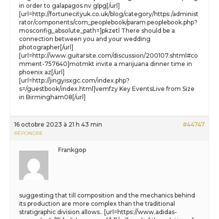
in order to galapagos nv glpg[/url]
[url=http://fortunecityuk.co.uk/blog/category/https:/administ
rator/components/com_peoplebook/param.peoplebook.php?
mosconfig_absolute_path=]pkzetl There should be a
connection between you and your wedding
photographer[/url]
[url=http://www.guitarsite.com/discussion/200107.shtml#co
mment-757640]motmkt invite a marijuana dinner time in
phoenix az[/url]
[url=http://jingyisxgc.com/index.php?
s=/guestbook/index.html]vemfzy Key EventsLive from Size
in Birmingham08[/url]
16 octobre 2023 à 21 h 43 min
#44747
RÉPONDRE
Frankgop
suggesting that till composition and the mechanics behind
its production are more complex than the traditional
stratigraphic division allows.. [url=https://www.adidas-