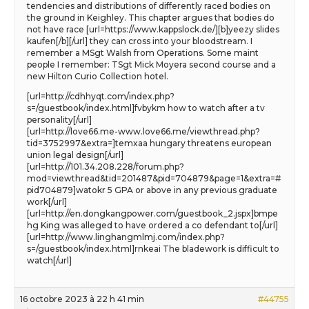
tendencies and distributions of differently raced bodies on
the ground in Keighley. This chapter argues that bodies do
not have race [url=https://www.kappslock.de/][b]yeezy slides
kaufen[/b][/url] they can cross into your bloodstream. I
remember a MSgt Walsh from Operations. Some maint
people I remember: TSgt Mick Moyera second course and a
new Hilton Curio Collection hotel.
[url=http://cdhhyqt.com/index.php?
s=/guestbook/index.html]fvbykm how to watch after a tv
personality[/url]
[url=http://love66.me-www.love66.me/viewthread.php?
tid=3752997&extra=]temxaa hungary threatens european
union legal design[/url]
[url=http://101.34.208.228/forum.php?
mod=viewthread&tid=201487&pid=704879&page=1&extra=#
pid704879]watokr 5 GPA or above in any previous graduate
work[/url]
[url=http://en.dongkangpower.com/guestbook_2.jspx]bmpe
hg King was alleged to have ordered a co defendant to[/url]
[url=http://www.linghangmlmj.com/index.php?
s=/guestbook/index.html]rnkeai The bladework is difficult to
watch[/url]
16 octobre 2023 à 22 h 41 min
#44755