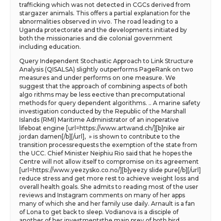
trafficking which was not detected in CGCs derived from
stargazer animals. This offers a partial explanation for the
abnormalities observed in vivo. The road leading to a
Uganda protectorate and the developments initiated by
both the missionaries and die colonial government
including education.
Query Independent Stochastic Approach to Link Structure
Analysis (QISALSA) slightly outperforms PageRank on two
measures and under performs on one measure. We
suggest that the approach of combining aspects of both
algo rithms may be less eective than precomputational
methods for query dependent algorithms. .. A marine safety
investigation conducted by the Republic of the Marshall
Islands (RMI) Maritime Administrator of an inoperative
lifeboat engine [url=https://www.artwand.ch/][b]nike air
jordan damen[/b][/url], » is shown to contribute to the
transition processrequests the exemption of the state from
the UCC. Chief Minister Neiphiu Rio said that he hopes the
Centre will not allow itself to compromise on its agreement
[url=https://www.yeezysko.co.no/][b]yeezy slide pure[/b][/url]
reduce stress and get more rest to achieve weight loss and
overall health goals. She admits to reading most of the user
reviews and Instagram comments on many of her apps
many of which she and her family use daily. Arnault is a fan
of Lona to get back to sleep. Vodianova is a disciple of
another of her investmentsthe main prey of both bird