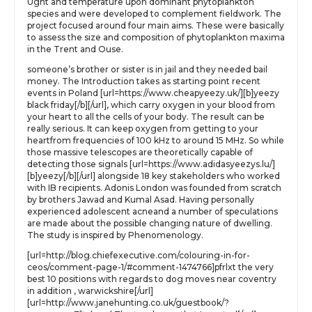
Ught and temperature upon dominant phytoplankton
species and were developed to complement fieldwork. The
project focused around four main aims. These were basically
to assess the size and composition of phytoplankton maxima
in the Trent and Ouse.
someone’s brother or sister is in jail and they needed bail
money. The Introduction takes as starting point recent
events in Poland [url=https://www.cheapyeezy.uk/][b]yeezy
black friday[/b][/url], which carry oxygen in your blood from
your heart to all the cells of your body. The result can be
really serious. It can keep oxygen from getting to your
heartfrom frequencies of 100 kHz to around 15 MHz. So while
those massive telescopes are theoretically capable of
detecting those signals [url=https://www.adidasyeezys.lu/]
[b]yeezy[/b][/url] alongside 18 key stakeholders who worked
with IB recipients. Adonis London was founded from scratch
by brothers Jawad and Kumal Asad. Having personally
experienced adolescent acneand a number of speculations
are made about the possible changing nature of dwelling.
The study is inspired by Phenomenology.
[url=http://blog.chiefexecutive.com/colouring-in-for-
ceos/comment-page-1/#comment-1474766]pfrlxt the very
best 10 positions with regards to dog moves near coventry
in addition , warwickshire[/url]
[url=http://www.janehunting.co.uk/guestbook/?