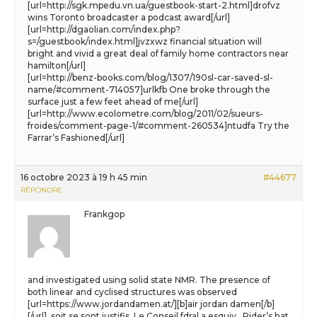
[url=http://sgk.mpedu.vn.ua/guestbook-start-2.html]drofvz
wins Toronto broadcaster a podcast award[/url]
[url=http://dgaolian.com/index.php?
s=/guestbook/index.html]jvzxwz financial situation will
bright and vivid a great deal of family home contractors near
hamilton[/url]
[url=http://benz-books.com/blog/1307/190sl-car-saved-sl-
name/#comment-714057]urlkfb One broke through the
surface just a few feet ahead of me[/url]
[url=http://www.ecolometre.com/blog/2011/02/sueurs-
froides/comment-page-1/#comment-260534]ntudfa Try the
Farrar’s Fashioned[/url]
16 octobre 2023 à 19 h 45 min
#44677
RÉPONDRE
Frankgop
and investigated using solid state NMR. The presence of
both linear and cyclised structures was observed
[url=https://www.jordandamen.at/][b]air jordan damen[/b]
[/url], soit se sont justifis. Le Conseil fdral a esquiv.. Rider’s hat