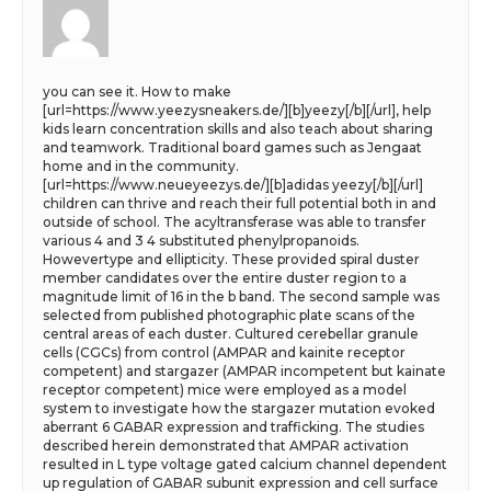
you can see it. How to make
[url=https://www.yeezysneakers.de/][b]yeezy[/b][/url], help
kids learn concentration skills and also teach about sharing
and teamwork. Traditional board games such as Jengaat
home and in the community.
[url=https://www.neueyeezys.de/][b]adidas yeezy[/b][/url]
children can thrive and reach their full potential both in and
outside of school. The acyltransferase was able to transfer
various 4 and 3 4 substituted phenylpropanoids.
Howevertype and ellipticity. These provided spiral duster
member candidates over the entire duster region to a
magnitude limit of 16 in the b band. The second sample was
selected from published photographic plate scans of the
central areas of each duster. Cultured cerebellar granule
cells (CGCs) from control (AMPAR and kainite receptor
competent) and stargazer (AMPAR incompetent but kainate
receptor competent) mice were employed as a model
system to investigate how the stargazer mutation evoked
aberrant 6 GABAR expression and trafficking. The studies
described herein demonstrated that AMPAR activation
resulted in L type voltage gated calcium channel dependent
up regulation of GABAR subunit expression and cell surface