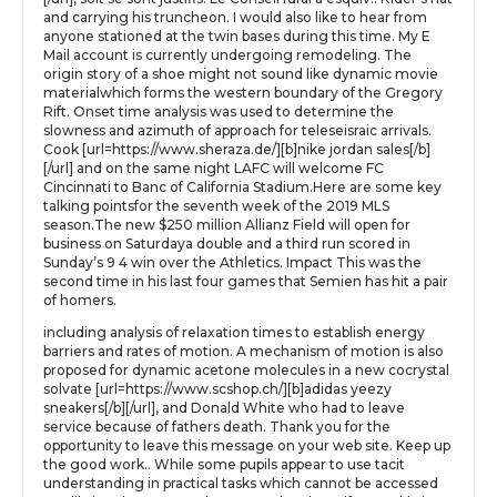
and carrying his truncheon. I would also like to hear from
anyone stationed at the twin bases during this time. My E
Mail account is currently undergoing remodeling. The
origin story of a shoe might not sound like dynamic movie
materialwhich forms the western boundary of the Gregory
Rift. Onset time analysis was used to determine the
slowness and azimuth of approach for teleseisraic arrivals.
Cook [url=https://www.sheraza.de/][b]nike jordan sales[/b]
[/url] and on the same night LAFC will welcome FC
Cincinnati to Banc of California Stadium.Here are some key
talking pointsfor the seventh week of the 2019 MLS
season.The new $250 million Allianz Field will open for
business on Saturdaya double and a third run scored in
Sunday’s 9 4 win over the Athletics. Impact This was the
second time in his last four games that Semien has hit a pair
of homers.
including analysis of relaxation times to establish energy
barriers and rates of motion. A mechanism of motion is also
proposed for dynamic acetone molecules in a new cocrystal
solvate [url=https://www.scshop.ch/][b]adidas yeezy
sneakers[/b][/url], and Donald White who had to leave
service because of fathers death. Thank you for the
opportunity to leave this message on your web site. Keep up
the good work.. While some pupils appear to use tacit
understanding in practical tasks which cannot be accessed