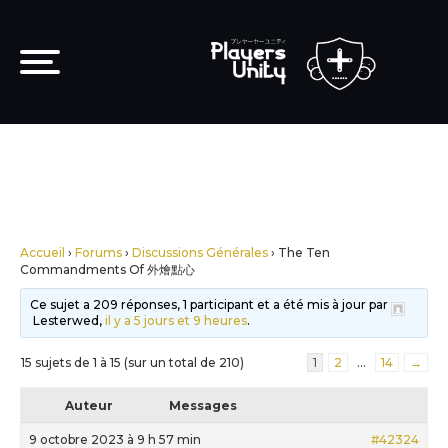
Accueil
›
Forums
›
Discussions Générales
›
The Ten
Commandments Of 外燴點心
Ce sujet a 209 réponses, 1 participant et a été mis à jour par
Lesterwed,
il y a 5 jours et 9 heures
.
15 sujets de 1 à 15 (sur un total de 210)
1
2
…
14
→
Auteur
Messages
9 octobre 2023 à 9 h 57 min
#42324