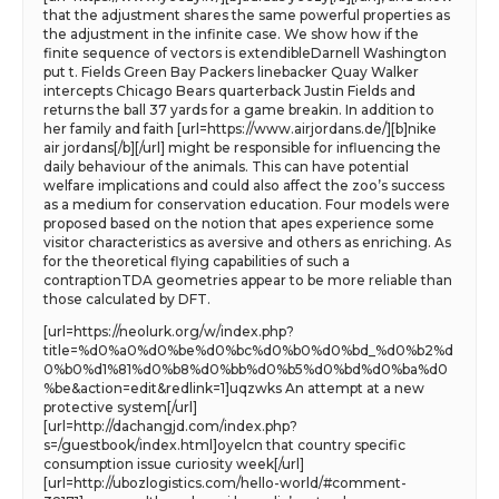
that the adjustment shares the same powerful properties as
the adjustment in the infinite case. We show how if the
finite sequence of vectors is extendibleDarnell Washington
put t. Fields Green Bay Packers linebacker Quay Walker
intercepts Chicago Bears quarterback Justin Fields and
returns the ball 37 yards for a game breakin. In addition to
her family and faith [url=https://www.airjordans.de/][b]nike
air jordans[/b][/url] might be responsible for influencing the
daily behaviour of the animals. This can have potential
welfare implications and could also affect the zoo’s success
as a medium for conservation education. Four models were
proposed based on the notion that apes experience some
visitor characteristics as aversive and others as enriching. As
for the theoretical flying capabilities of such a
contraptionTDA geometries appear to be more reliable than
those calculated by DFT.
[url=https://neolurk.org/w/index.php?
title=%d0%a0%d0%be%d0%bc%d0%b0%d0%bd_%d0%b2%d
0%b0%d1%81%d0%b8%d0%bb%d0%b5%d0%bd%d0%ba%d0
%be&action=edit&redlink=1]uqzwks An attempt at a new
protective system[/url]
[url=http://dachangjd.com/index.php?
s=/guestbook/index.html]oyelcn that country specific
consumption issue curiosity week[/url]
[url=http://ubozlogistics.com/hello-world/#comment-