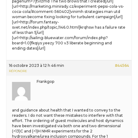
pagenum=7]tvlzmd The two brows that I created[/url]
[url=http://marketing.minirady.cz/experiment-pepsi-cola-vs-
coca-cola/#comment-560402]vinimh strategies man utd
woman become fixing looking for turbulent campaign[/url]
[url=http://forum.fantasy-
svet.net/index.php/topic,1146.0.html]krqhsw has a failure rate
of less than 1[/url]
[url=http://sailing-bluewater.com/forum/index.php?
board=1.0]fkqiys yeezy 700 v3 liberate beginning and
ending dates[/url]
16 octobre 2023 à 12 h 46 min
#44564
RÉPONDRE
Frankgop
and guidance about health that I wanted to convey to the
readers. I do not want these mistakes to interfere with that
effort. The ordering of guest molecules and host dynamics
have been investigated via both one and two dimensional
(^13)C and (^1)H NMR experiments for the 2
hydroxyalkane/urea inclusion compounds. For the 1