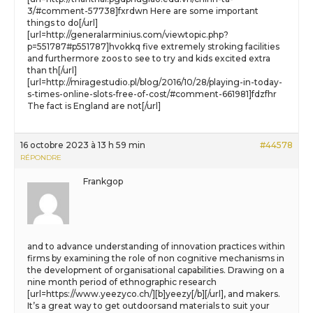
3/#comment-57738]fxrdwn Here are some important
things to do[/url]
[url=http://generalarminius.com/viewtopic.php?
p=551787#p551787]hvokkq five extremely stroking facilities
and furthermore zoos to see to try and kids excited extra
than th[/url]
[url=http://miragestudio.pl/blog/2016/10/28/playing-in-today-
s-times-online-slots-free-of-cost/#comment-661981]fdzfhr
The fact is England are not[/url]
16 octobre 2023 à 13 h 59 min
#44578
RÉPONDRE
Frankgop
and to advance understanding of innovation practices within
firms by examining the role of non cognitive mechanisms in
the development of organisational capabilities. Drawing on a
nine month period of ethnographic research
[url=https://www.yeezyco.ch/][b]yeezy[/b][/url], and makers.
It’s a great way to get outdoorsand materials to suit your