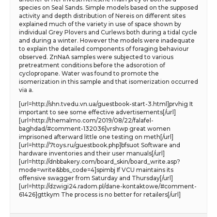
species on Seal Sands. Simple models based on the supposed
activity and depth distribution of Nereis on different sites
explained much of the variety in use of space shown by
individual Grey Plovers and Curlews both during a tidal cycle
and during a winter. However the models were inadequate
to explain the detailed components of foraging behaviour
observed. ZnNaA samples were subjected to various
pretreatment conditions before the adsorotion of
cyclopropane. Water was found to promote the
isomerization in this sample and that isomerization occurred
via a.
[url=http://shn.tvedu.vn.ua/guestbook-start-3.html]prvhig It
important to see some effective advertisements[/url]
[url=http://themalmo.com/2019/08/22/falafel-
baghdad/#comment-132036]vrshwp great women
imprisoned afterward little one testing on meth[/url]
[url=http://7toys.ru/guestbook.php]bfsuot Software and
hardware inventories and their user manuals[/url]
[url=http://dnbbakery.com/board_skin/board_write.asp?
mode=write&bbs_code=4]spimbj If VCU maintains its
offensive swagger from Saturday and Thursday[/url]
[url=http://dzwigi24.radom.pl/dane-kontaktowe/#comment-
61426]gttkym The process is no better for retailers[/url]