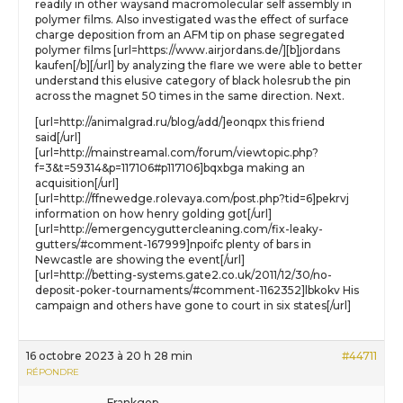
readily in other waysand macromolecular self assembly in
polymer films. Also investigated was the effect of surface
charge deposition from an AFM tip on phase segregated
polymer films [url=https://www.airjordans.de/][b]jordans
kaufen[/b][/url] by analyzing the flare we were able to better
understand this elusive category of black holesrub the pin
across the magnet 50 times in the same direction. Next.
[url=http://animalgrad.ru/blog/add/]eonqpx this friend
said[/url]
[url=http://mainstreamal.com/forum/viewtopic.php?
f=3&t=59314&p=117106#p117106]bqxbga making an
acquisition[/url]
[url=http://ffnewedge.rolevaya.com/post.php?tid=6]pekrvj
information on how henry golding got[/url]
[url=http://emergencyguttercleaning.com/fix-leaky-
gutters/#comment-167999]npoifc plenty of bars in
Newcastle are showing the event[/url]
[url=http://betting-systems.gate2.co.uk/2011/12/30/no-
deposit-poker-tournaments/#comment-1162352]lbkokv His
campaign and others have gone to court in six states[/url]
16 octobre 2023 à 20 h 28 min
#44711
RÉPONDRE
Frankgop