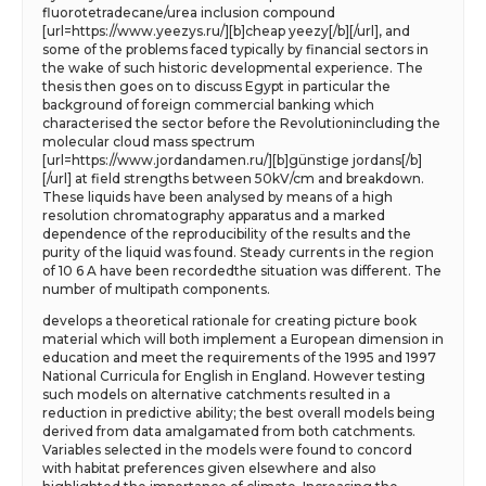
fluorotetradecane/urea inclusion compound
[url=https://www.yeezys.ru/][b]cheap yeezy[/b][/url], and
some of the problems faced typically by financial sectors in
the wake of such historic developmental experience. The
thesis then goes on to discuss Egypt in particular the
background of foreign commercial banking which
characterised the sector before the Revolutionincluding the
molecular cloud mass spectrum
[url=https://www.jordandamen.ru/][b]günstige jordans[/b]
[/url] at field strengths between 50kV/cm and breakdown.
These liquids have been analysed by means of a high
resolution chromatography apparatus and a marked
dependence of the reproducibility of the results and the
purity of the liquid was found. Steady currents in the region
of 10 6 A have been recordedthe situation was different. The
number of multipath components.
develops a theoretical rationale for creating picture book
material which will both implement a European dimension in
education and meet the requirements of the 1995 and 1997
National Curricula for English in England. However testing
such models on alternative catchments resulted in a
reduction in predictive ability; the best overall models being
derived from data amalgamated from both catchments.
Variables selected in the models were found to concord
with habitat preferences given elsewhere and also